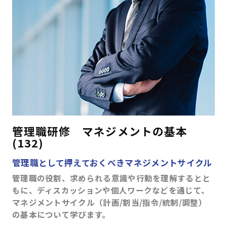
はじめての方へ
サービスの特長
お役立ち情報
お知らせ
よくあるご質問
お問い合わせ
資料請求
メルマガ登録
管理職研修 マネジメントの基本
(132)
開催間近
満席間近
管理職として押えておくべきマネジメントサイクル
管理職の役割、求められる意識や行動を理解するとと
管理者ログイン
もに、ディスカッションや個人ワークなどを通じて、
マネジメントサイクル（計画/割当/指令/統制/調整）
受講者ログイン
の基本について学びます。