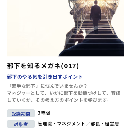
対人スキル
ビジネスマナー
(4)
コミュニケーション
(63)
プレゼンテーション
(17)
ファシリテーション・会議運営
(4)
交渉・調整
(11)
部下育成・コーチング
(17)
セルフマネジメント
(36)
部下を知るメガネ(017)
リーダーシップ
(23)
部下のやる気を引き出すポイント
専門知識・スキル
「苦手な部下」に悩んでいませんか？
マネジャーとして、いかに部下を動機づけして、育成
生産性向上・タイムマネジメント
(17)
していくか、その考え方のポイントを学びます。
プロジェクトマネジメント
(12)
ビジネス文書・資料作成
(12)
3時間
受講期間
ITリテラシー（PC・DX)
(14)
財務・会計
(5)
管理職・マネジメント／部長・経営層
対象者