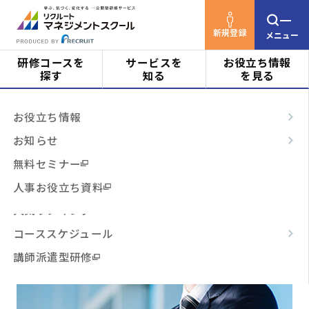
新規登録
メニュー
研修コースを
サービスを
お役立ち情報
探す
知る
を見る
リクルートマネジメントスクールTOP
研修コース
対象者
はじめての方へ
お役立ち情報
を探す
検索結果
ビジネススキル
サービスの特長
お知らせ
25
階層・役割
からコースを探す
テーマ別
ご利用の流れ
無料セミナー
該当件数：
件
表示順：
3時間コース
よくあるご質問
人事お役立ち資料
テーマ
からコースを探す
開催月で絞り込む
場所で絞り込む
人気ランキング
コーススケジュール
費用で絞り込む
日程・開催形式
からコースを探す
講師派遣型研修
その他
からコースを探す