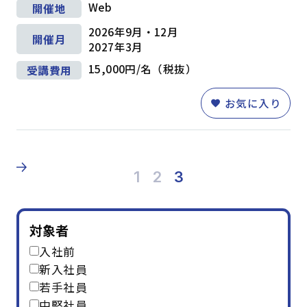
コンプライアンス・リスク管理
(3)
Web
開催地
メンタルヘルス・ハラスメント防止
(8)
2026年9月・12月
英語
(5)
リベラルアーツ・教養
(11)
開催月
2027年3月
15,000円/名（税抜）
受講費用
条件を追加する
お気に入り
1
2
3
対象者
入社前
新入社員
若手社員
中堅社員