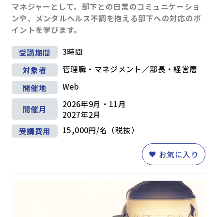
マネジャーとして、部下との日常のコミュニケーショ
ンや、メンタルヘルス不調を抱える部下への対応のポ
テーマ
イントを学びます。
階層別マインドセット・知識
(45)
アセスメント研修
(1)
3時間
受講期間
キャリアデザイン
(8)
管理職・マネジメント／部長・経営層
対象者
ダイバーシティ＆インクルージョン
(5)
営業・サービス
(30)
人事・労務
(11)
Web
開催地
2026年9月・11月
マネジメントスキル
開催月
2027年2月
経営管理
(8)
組織運営
(45)
目標管理
(7)
15,000円/名（税抜）
受講費用
人材育成
(19)
お気に入り
対課題スキル
論理思考
(26)
問題解決
(30)
企画・発想
(18)
情報収集・分析
(24)
戦略
(9)
マーケティング
(6)
段取り・計画
(6)
業務改善
(10)