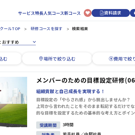
資料請求
サービス特長
人気コース
新コース
クールTOP
研修コースを探す
検索結果
：
選択型研修
日程から選ぶ
初めてのお客様へ
講師・トレーナーについて
新入社員
リクルートマネジメントスクールについて
3時間コースについて
アセスメント研修
カレンダーから研修を選ぶ
込む
場所で絞り込む
費用で絞
階層別研修
ビジネスマナー研修
研修申し込みの流れ
オンライン研修
ビジネススキル研修
上司・OJTリーダー向け研修
ビジネススキル研修
研修効果UPのコツ
講師派遣
新入社員研修
開催形式から選ぶ
メンバーのための目標設定研修(06
よくあるご質問
リクルートマネジメントソリューションズについて
オンライン開催
会場開催
組織貢献と自己成長を実現する！
若手社員
経営管理
組織運営
目標管理
人材育成
目標設定の「やらされ感」から脱出しませんか？
上司から言われたことをそのまま転記するだけでな
階層別研修
キャリアデザイン研修
的な目標を設定するための基本的な考え方とポイン
ビジネススキル研修
3時間
受講期間
情報収集・分析
段取り・計画
業務改善
論理思考
中堅社員
若手社員／中堅社員
対象者