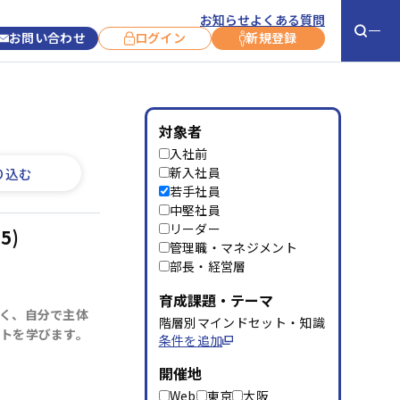
お知らせ
よくある質問
お問い合わせ
ログイン
新規登録
お役立ち情報
お知らせ
対象者
入社前
お客さま事例
新コース紹介
新入社員
り込む
若手社員
コラム
コース開催情報
中堅社員
リーダー
コース終了情報
5)
管理職・マネジメント
キャンペーン
部長・経営層
サービス利用に
育成課題・テーマ
ついて
く、自分で主体
階層別マインドセット・知識
トを学びます。
条件を追加
よくあるご質問
お問い合わせ
開催地
Web
東京
大阪