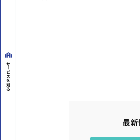
テーマ
階層別マインドセット・知識
(45)
アセスメント
マネジメントスキル
経営管理
(8)
組織運営
(45)
目標管理
(7)
人材
対課題スキル
論理思考
(26)
問題解決
(30)
企画・発想
(18)
対人スキル
サービスを
ビジネスマナー
(4)
コミュニケーション
(63)
セルフマネジメント
(36)
リーダーシップ
(23)
知る
専門知識・スキル
生産性向上・タイムマネジメント
(17)
プロジェ
コンプライアンス・リスク管理
(3)
メンタルヘ
最新