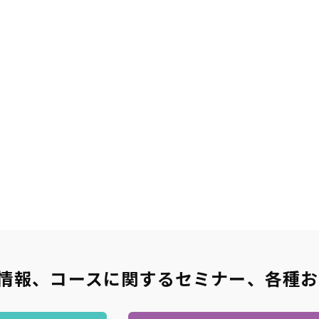
階層別研修
ビジネススキル研修
研修
(1)
キャリアデザイン
(8)
ダイバーシティ＆インクルージョン
(5
キャリアデザイン
育成
(19)
ダイバーシティ＆インクルージョン
情報収集・分析
(24)
戦略
(9)
マーケティング
(6)
段取り・計画
(6)
営業・サービス
人事・労務
プレゼンテーション
(17)
ファシリテーション・会議運営
(4)
交渉・調
クトマネジメント
(12)
ビジネス文書・資料作成
(12)
ITリテラシー（
ルス・ハラスメント防止
(8)
英語
(5)
リベラルアーツ・教養
(11)
情報、コースに関するセミナー
、
各種お
条件を追加する