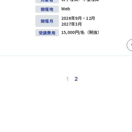
問題解決
企画・発想
戦略
Web
開催地
階層別研修
キャリアデザイン研修
2026年9月・12月
ビジネススキル研修
アセスメント研修
開催月
2027年3月
15,000円/名（税抜）
ビジネスマナー
受講費用
セルフマネジメント
リーダー
リーダーシップ
コミュニケーション
交渉・調整
部下育成・コーチング
プレゼンテーション
階層別研修
キャリアデザイン研修
ファシリテーション・会議運営
ビジネススキル研修
アセスメント研修
1
2
管理職・マネジャー
生産性向上・タイムマネジメント
プロジェクトマネジメント
ビジネス文書・資料作成
階層別研修
キャリアデザイン研修
ITリテラシー（PC・DX)
財務・会計
ビジネススキル研修
アセスメント研修
コンプライアンス・リスク管理
メンタルヘルス・ハラスメント防止
英語
部長・経営層
リベラルアーツ・教養