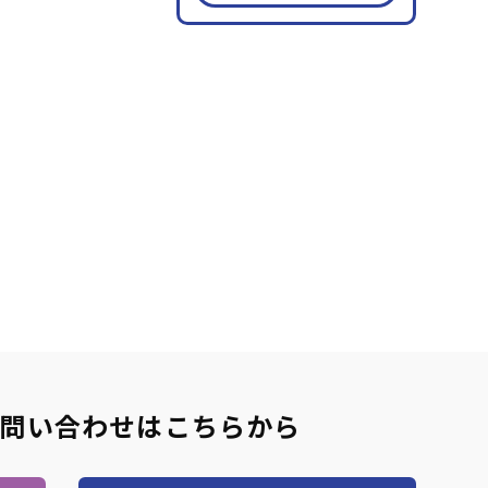
)
営業・サービス
(30)
人事・労務
(11)
業務改善
(10)
整
(11)
部下育成・コーチング
(17)
PC・DX)
(14)
財務・会計
(5)
問い合わせはこちらから