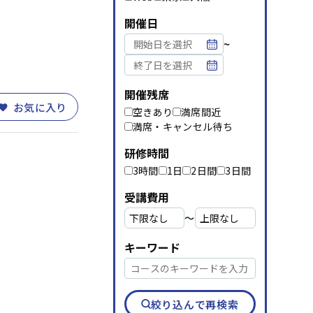
資料請求
メルマガ登録
開催日
~
開催残席
お気に入り
空きあり
満席間近
満席・キャンセル待ち
研修時間
3時間
1日
2日間
3日間
受講費用
〜
キーワード
絞り込んで再検索