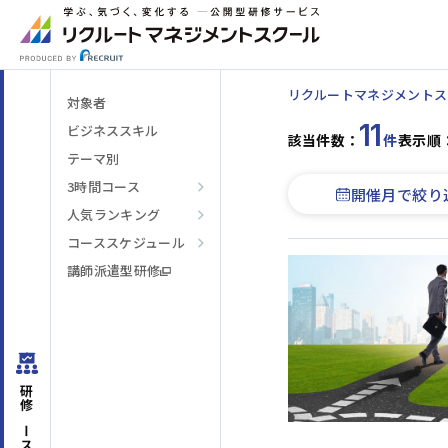
リクルートマネジメントス
対象者
11
ビジネススキル
該当件数：
件
表示順
テーマ別
3時間コース
開催月で絞り
人気ランキング
階層・役割
からコースを探す
コーススケジュール
講師派遣型研修
テーマ
からコースを探す
日程・開催形式
からコースを探す
研修コースを
その他
からコースを探す