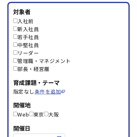
はじめての方へ
対象者
入社前
サービスの特長
新入社員
若手社員
中堅社員
リーダー
お役立ち情報
お知らせ
よくあるご質問
管理職・マネジメント
部長・経営層
お問い合わせ
資料請求
メルマガ登録
育成課題・テーマ
指定なし
条件を追加
開催間近
満席間近
開催地
管理者ログイン
Web
東京
大阪
受講者ログイン
開催日