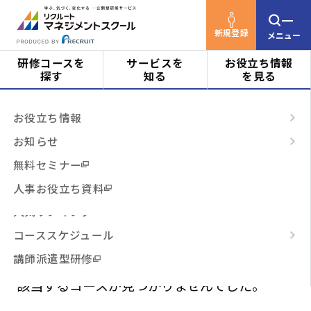
新規登録
メニュー
研修コースを
サービスを
お役立ち情報
探す
知る
を見る
リクルートマネジメントスクールTOP
研修コース
対象者
はじめての方へ
お役立ち情報
を探す
検索結果
ビジネススキル
サービスの特長
お知らせ
0
階層・役割
からコースを探す
テーマ別
ご利用の流れ
無料セミナー
該当件数：
件
表示順：
3時間コース
よくあるご質問
人事お役立ち資料
テーマ
からコースを探す
開催月で絞り込む
場所で絞り込む
人気ランキング
コーススケジュール
費用で絞り込む
日程・開催形式
からコースを探す
講師派遣型研修
該当するコースが見つかりませんでした。
その他
からコースを探す