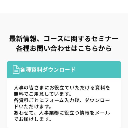
交渉・調整
(11)
部下育成・コーチング
(17)
セルフマネジメント
(36)
リーダーシップ
(23)
最新情報、コースに関するセミナー
専門知識・スキル
各種お問い合わせはこちらから
生産性向上・タイムマネジメント
(17)
プロジェクトマネジメント
(12)
ビジネス文書・資料作成
(12)
各種資料ダウンロード
ITリテラシー（PC・DX)
(14)
財務・会計
(5)
コンプライアンス・リスク管理
(3)
人事の皆さまにお役立ていただける資料を
メンタルヘルス・ハラスメント防止
(8)
無料でご用意しています。
各資料ごとにフォーム入力後、ダウンロー
英語
(5)
リベラルアーツ・教養
(11)
ドいただけます。
あわせて、人事業務に役立つ情報をメール
でお届けします。
条件を追加する