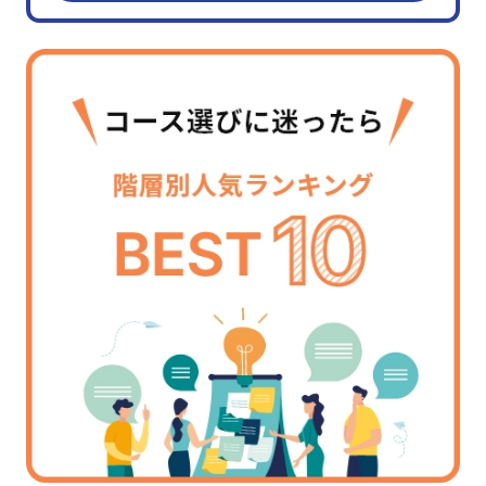
営業・サービス
(30)
人事・労務
(11)
マネジメントスキル
経営管理
(8)
組織運営
(45)
目標管理
(7)
人材育成
(19)
対課題スキル
論理思考
(26)
問題解決
(30)
企画・発想
(18)
情報収集・分析
(24)
戦略
(9)
マーケティング
(6)
段取り・計画
(6)
業務改善
(10)
対人スキル
ビジネスマナー
(4)
コミュニケーション
(63)
プレゼンテーション
(17)
ファシリテーション・会議運営
(4)