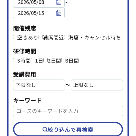
~
開催残席
空きあり
満席間近
満席・キャンセル待ち
研修時間
3時間
1日
2日間
3日間
受講費用
〜
キーワード
テーマ
階層別マインドセット・知識
(45)
アセスメント研修
(1)
キャリアデザイン
(8)
絞り込んで再検索
ダイバーシティ＆インクルージョン
(5)