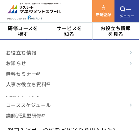
新規登録
メニュー
研修コースを
サービスを
お役立ち情報
探す
知る
を見る
リクルートマネジメントスクールTOP
研修コース
対象者
はじめての方へ
お役立ち情報
を探す
検索結果
ビジネススキル
サービスの特長
お知らせ
0
階層・役割
からコースを探す
テーマ別
ご利用の流れ
無料セミナー
該当件数：
件
表示順：
3時間コース
よくあるご質問
人事お役立ち資料
テーマ
からコースを探す
開催月で絞り込む
場所で絞り込む
人気ランキング
コーススケジュール
費用で絞り込む
日程・開催形式
からコースを探す
講師派遣型研修
該当するコースが見つかりませんでした。
その他
からコースを探す