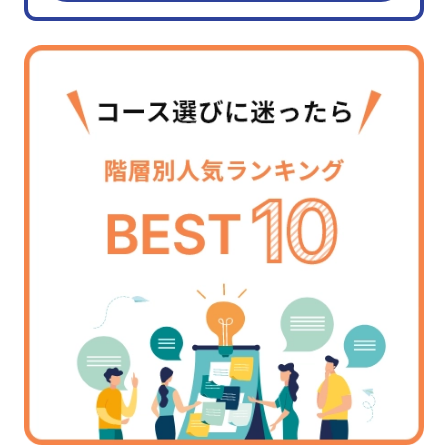
営業・サービス
(30)
人事・労務
(11)
マネジメントスキル
経営管理
(8)
組織運営
(45)
目標管理
(7)
人材育成
(19)
対課題スキル
論理思考
(26)
問題解決
(30)
企画・発想
(18)
情報収集・分析
(24)
戦略
(9)
マーケティング
(6)
段取り・計画
(6)
業務改善
(10)
対人スキル
ビジネスマナー
(4)
コミュニケーション
(63)
プレゼンテーション
(17)
ファシリテーション・会議運営
(4)