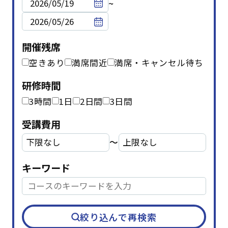
~
開催残席
空きあり
満席間近
満席・キャンセル待ち
研修時間
3時間
1日
2日間
3日間
受講費用
〜
キーワード
テーマ
階層別マインドセット・知識
(45)
アセスメント研修
(1)
キャリアデザイン
(8)
絞り込んで再検索
ダイバーシティ＆インクルージョン
(5)