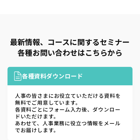
交渉・調整
(11)
部下育成・コーチング
(17)
セルフマネジメント
(36)
リーダーシップ
(23)
最新情報、コースに関するセミナー
専門知識・スキル
各種お問い合わせはこちらから
生産性向上・タイムマネジメント
(17)
プロジェクトマネジメント
(12)
ビジネス文書・資料作成
(12)
各種資料ダウンロード
ITリテラシー（PC・DX)
(14)
財務・会計
(5)
コンプライアンス・リスク管理
(3)
人事の皆さまにお役立ていただける資料を
メンタルヘルス・ハラスメント防止
(8)
無料でご用意しています。
各資料ごとにフォーム入力後、ダウンロー
英語
(5)
リベラルアーツ・教養
(11)
ドいただけます。
あわせて、人事業務に役立つ情報をメール
でお届けします。
条件を追加する