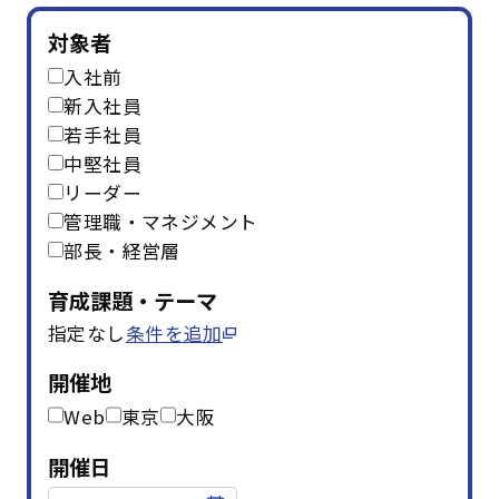
はじめての方へ
対象者
入社前
サービスの特長
新入社員
若手社員
中堅社員
リーダー
お役立ち情報
お知らせ
よくあるご質問
管理職・マネジメント
部長・経営層
お問い合わせ
資料請求
メルマガ登録
育成課題・テーマ
指定なし
条件を追加
開催間近
満席間近
開催地
管理者ログイン
Web
東京
大阪
受講者ログイン
開催日