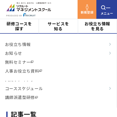
新規登録
メニュー
研修コースを
サービスを
お役立ち情報
探す
知る
を見る
リクルートマネジメントスクールTOP
お役立ち情
対象者
はじめての方へ
お役立ち情報
報
ビジネススキル
サービスの特長
お知らせ
階層・役割
お役立ち情報
からコースを探す
テーマ別
ご利用の流れ
無料セミナー
3時間コース
よくあるご質問
人事お役立ち資料
リクルートマネジメントスクールより、社員教育・
テーマ
からコースを探す
人気ランキング
社員研修に役立つお客様事例、コラムをお届けしま
コーススケジュール
日程・開催形式
す。
からコースを探す
講師派遣型研修
その他
からコースを探す
記事一覧