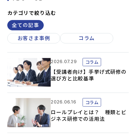
はじめての方へ
カテゴリで絞り込む
全ての記事
サービスの特長
お客さま事例
コラム
お役立ち情報
お知らせ
よくあるご質問
コラム
2026.07.29
お問い合わせ
資料請求
メルマガ登録
【受講者向け】手挙げ式研修の
選び方と比較基準
開催間近
満席間近
コラム
2026.06.16
管理者ログイン
ロールプレイとは？ 種類とビ
ジネス研修での活用法
受講者ログイン