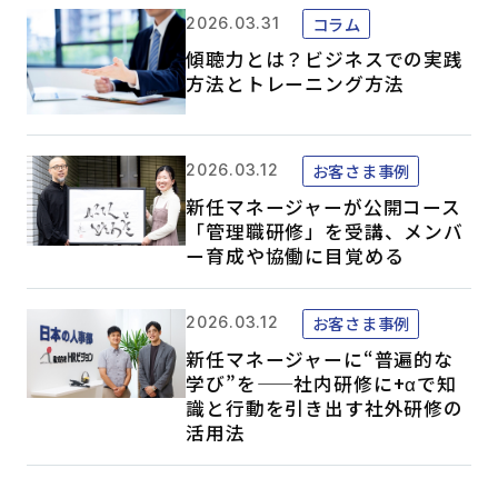
コラム
2026.03.31
傾聴力とは？ビジネスでの実践
方法とトレーニング方法
お客さま事例
2026.03.12
新任マネージャーが公開コース
「管理職研修」を受講、メンバ
ー育成や協働に目覚める
お客さま事例
2026.03.12
新任マネージャーに“普遍的な
学び”を——社内研修に+αで知
識と行動を引き出す社外研修の
活用法