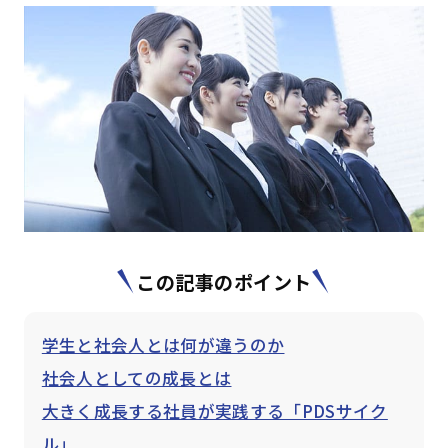
はじめての方へ
サービスの特長
お役立ち情報
お知らせ
よくあるご質問
お問い合わせ
資料請求
メルマガ登録
この記事のポイント
開催間近
満席間近
学生と社会人とは何が違うのか
管理者ログイン
社会人としての成長とは
大きく成長する社員が実践する「PDSサイク
受講者ログイン
ル」