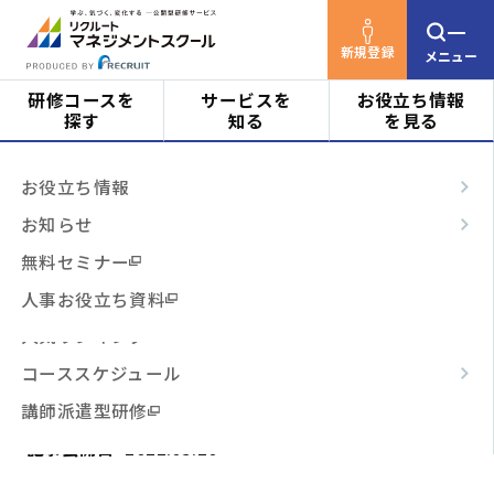
新規登録
メニュー
研修コースを
サービスを
お役立ち情報
探す
知る
を見る
リクルートマネジメントスクールTOP
お役立ち情
対象者
はじめての方へ
お役立ち情報
報
コラム
学生気分が抜けない新入社員が社会人
ビジネススキル
サービスの特長
お知らせ
としての自覚を持つためには？
階層・役割
からコースを探す
テーマ別
ご利用の流れ
無料セミナー
学生気分が抜けない新入社員が
3時間コース
よくあるご質問
人事お役立ち資料
テーマ
社会人としての自覚を持つため
からコースを探す
人気ランキング
には？
コーススケジュール
日程・開催形式
からコースを探す
講師派遣型研修
記事公開日
2021.05.20
その他
からコースを探す