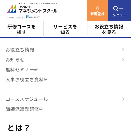
新規登録
メニュー
研修コースを
サービスを
お役立ち情報
探す
知る
を見る
リクルートマネジメントスクールTOP
お役立ち情
対象者
はじめての方へ
お役立ち情報
報
コラム
周りに弱みを見せられない立場でも、
ビジネススキル
サービスの特長
お知らせ
ストレスと上手に付き合って心身の健康を守る管理職
階層・役割
のためのセルフマネジメント研修とは？
からコースを探す
テーマ別
ご利用の流れ
無料セミナー
3時間コース
よくあるご質問
人事お役立ち資料
周りに弱みを見せられない立場
テーマ
からコースを探す
人気ランキング
でも、ストレスと上手に付き合
コーススケジュール
って心身の健康を守る管理職の
日程・開催形式
からコースを探す
講師派遣型研修
ためのセルフマネジメント研修
その他
からコースを探す
とは？