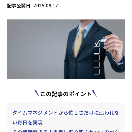
記事公開日
2025.09.17
はじめての方へ
サービスの特長
お役立ち情報
お知らせ
よくあるご質問
お問い合わせ
資料請求
メルマガ登録
開催間近
満席間近
この記事のポイント
管理者ログイン
タイムマネジメントから忙しさだけに追われな
い毎日を実現
受講者ログイン
その都度起きる出来事に振り回されないのがタ