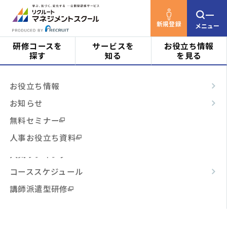
新規登録
メニュー
研修コースを
サービスを
お役立ち情報
探す
知る
を見る
リクルートマネジメントスクールTOP
お役立ち情
対象者
はじめての方へ
お役立ち情報
報
コラム
“空回り”な多忙感から抜け出して、
ビジネススキル
サービスの特長
お知らせ
日々の活動を大きな成果につなげるためのタイム・マ
階層・役割
ネジメント4.0研修とは？
からコースを探す
テーマ別
ご利用の流れ
無料セミナー
3時間コース
よくあるご質問
人事お役立ち資料
“空回り”な多忙感から抜け出し
テーマ
からコースを探す
人気ランキング
て、日々の活動を大きな成果に
コーススケジュール
つなげるためのタイム・マネジ
日程・開催形式
からコースを探す
講師派遣型研修
メント4.0研修とは？
その他
からコースを探す