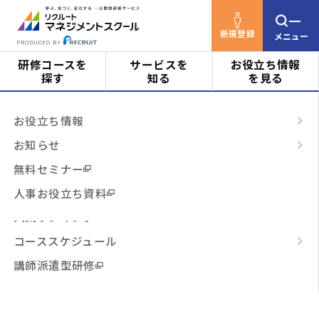
新規登録
メニュー
研修コースを
サービスを
お役立ち情報
探す
知る
を見る
リクルートマネジメントスクールTOP
お役立ち情
対象者
はじめての方へ
お役立ち情報
報
コラム
定年退職後も見据えた豊かな働き方を
ビジネススキル
サービスの特長
お知らせ
実現し、人生100年時代の先行きを安泰にする「キャ
階層・役割
リア再構築」研修とは？
からコースを探す
テーマ別
ご利用の流れ
無料セミナー
3時間コース
よくあるご質問
人事お役立ち資料
定年退職後も見据えた豊かな働
テーマ
からコースを探す
人気ランキング
き方を実現し、人生100年時代
コーススケジュール
の先行きを安泰にする「キャリ
日程・開催形式
からコースを探す
講師派遣型研修
ア再構築」研修とは？
その他
からコースを探す