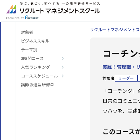
リクルートマネジメントス
対象者
ビジネススキル
テーマ別
コーチン
3時間コース
実践！管理職・
人気ランキング
階層・役割
からコースを探す
コーススケジュール
対象者
リーダー
講師派遣型研修
「コーチング」
テーマ
からコースを探す
日常のコミュニ
ウハウを、実践
日程・開催形式
からコースを探す
このコース
その他
からコースを探す