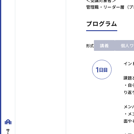
＜受講対象者＞
管理職・リーダー層（プ
プログラム
講義
個人ワ
形式
イン
1
日目
課題
・自
り返
メン
・メ
面や