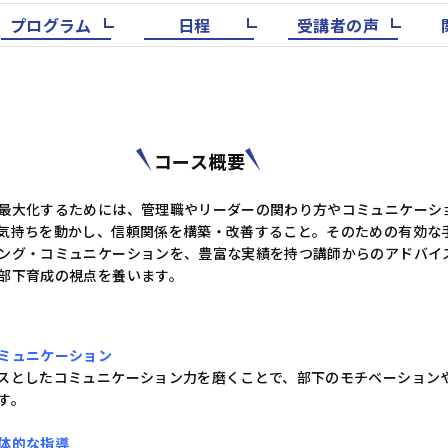
階層別研修
ビジネススキル研修
プログラム
日程
受講者の声
キャリアデザイン
ダイバーシティ＆インクルージョン
コース概要
最大化するためには、管理職やリーダーの関わり方やコミュニケーシ
営業・サービス
人事・労務
気持ちを動かし、信頼関係を構築・改善すること。そのための有効な
ング・コミュニケーションを、豊富な実績を持つ講師からのアドバイ
部下育成の視点を養います。
ミュニケーション
スとしたコミュニケーション力を磨くことで、部下のモチベーション
す。
体的な指導