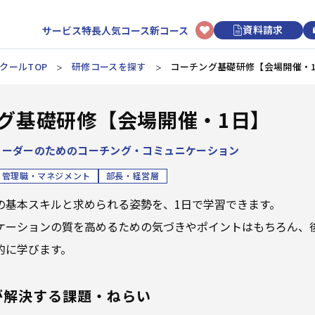
資料請求
サービス特長
人気コース
新コース
クールTOP
研修コースを探す
コーチング基礎研修【会場開催・
選択型研修
日程から選ぶ
初めてのお客様へ
講師・トレーナーについて
新入社員
グ基礎研修【会場開催・1日】
リクルートマネジメントスクールについて
3時間コースについて
アセスメント研修
カレンダーから研修を選ぶ
階層別研修
ビジネスマナー研修
研修申し込みの流れ
オンライン研修
リーダーのためのコーチング・コミュニケーション
ビジネススキル研修
上司・OJTリーダー向け研修
ビジネススキル研修
研修効果UPのコツ
講師派遣
新入社員研修
開催形式から選ぶ
管理職・マネジメント
部長・経営層
よくあるご質問
リクルートマネジメントソリューションズについて
の基本スキルと求められる姿勢を、1日で学習できます。
オンライン開催
会場開催
若手社員
経営管理
組織運営
目標管理
人材育成
ケーションの質を高めるための気づきやポイントはもちろん、
的に学びます。
階層別研修
キャリアデザイン研修
ビジネススキル研修
が解決する課題・ねらい
情報収集・分析
段取り・計画
業務改善
論理思考
中堅社員