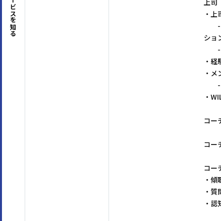
サービスを
上司
・上
- 
知る
ショ
- 
・経
・メ
- 
・WI
コー
コー
コー
・傾
・質
・認