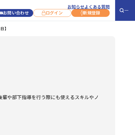
お知らせ
よくある質問
お問い合わせ
ログイン
新規登録
1日】
お役立ち情報
お知らせ
お客さま事例
新コース紹介
コラム
コース開催情報
コース終了情報
キャンペーン
後輩や部下指導を行う際にも使えるスキルやノ
サービス利用に
ついて
よくあるご質問
お問い合わせ