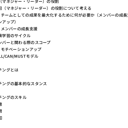
（マネジャー・リーダー）の役割
＜都営浅草線を
＜都営浅草線を
＜都営浅草線を
＜都営浅草線を
＜JR線・東京メ
司（マネジャー・リーダー）の役割について考える
「新橋駅」５番出
「新橋駅」５番出
「新橋駅」５番出
「新橋駅」５番出
「東京駅」より徒
チームとしての成果を最大化するために何が必要か（メンバーの成長
＜都営三田線を
＜都営三田線を
＜都営三田線を
＜都営三田線を
「内幸町駅」Ａ
「内幸町駅」Ａ
「内幸町駅」Ａ
「内幸町駅」Ａ
ンアップ）
所在地
メンバーの成長支援
〒1000005
所在地
所在地
所在地
所在地
験学習のサイクル
千代田区 丸の内
ンバーと関わる際のスコープ
〒1050004
〒1050004
〒1050004
〒1050004
日本生命丸の内
モチベーションアップ
港区 新橋１－１
港区 新橋１－１
港区 新橋１－１
港区 新橋１－１
0352245109
新橋プレイス
新橋プレイス
新橋プレイス
新橋プレイス
LL/CAN/MUSTモデル
0335714109
0335714109
0335714109
0335714109
チングとは
チングの基本的なスタンス
チングのスキル
聴
問
知