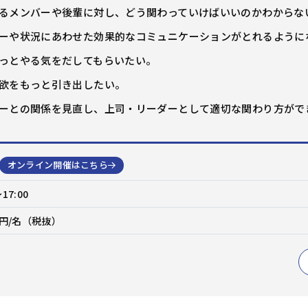
問題解決
企画・発想
戦略
るメンバーや後輩に対し、どう関わっていけばいいのかわからな
階層別研修
キャリアデザイン研修
ーや状況にあわせた効果的なコミュニケーションがとれるように
ビジネススキル研修
アセスメント研修
っとやる気をだしてもらいたい。
ビジネスマナー
セルフマネジメント
欲をもっと引き出したい。
リーダー
リーダーシップ
コミュニケーション
交渉・調整
ーとの関係を見直し、上司・リーダーとして適切な関わり方がで
部下育成・コーチング
プレゼンテーション
階層別研修
キャリアデザイン研修
ファシリテーション・会議運営
ビジネススキル研修
アセスメント研修
オンライン開催はこちら
管理職・マネジャー
～17:00
生産性向上・タイムマネジメント
プロジェクトマネジメント
ビジネス文書・資料作成
00円/名（税抜）
階層別研修
キャリアデザイン研修
ITリテラシー（PC・DX)
財務・会計
ビジネススキル研修
アセスメント研修
コンプライアンス・リスク管理
メンタルヘルス・ハラスメント防止
英語
部長・経営層
リベラルアーツ・教養