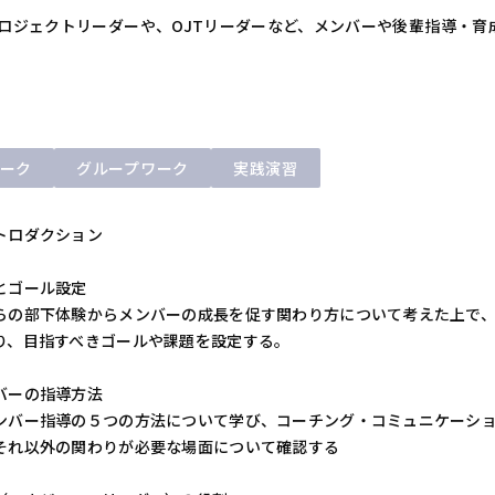
ロジェクトリーダーや、OJTリーダーなど、メンバーや後輩指導・育
ーク
グループワーク
実践演習
トロダクション
名称
名称
名称
名称
とゴール設定
名称
らの部下体験からメンバーの成長を促す関わり方について考えた上で
ＡＰ新橋
ＡＰ新橋
ＡＰ新橋
ＡＰ新橋
り、目指すべきゴールや課題を設定する。
ＡＰ東京丸の内
アクセス
アクセス
アクセス
アクセス
バーの指導方法
アクセス
＜ＪＲ線をご利
＜ＪＲ線をご利
＜ＪＲ線をご利
＜ＪＲ線をご利
ンバー指導の５つの方法について学び、コーチング・コミュニケーシ
「新橋駅」銀座
「新橋駅」銀座
「新橋駅」銀座
「新橋駅」銀座
＜東京メトロ千代
それ以外の関わりが必要な場面について確認する
＜東京メトロ銀
＜東京メトロ銀
＜東京メトロ銀
＜東京メトロ銀
＜都営地下鉄三
「新橋駅」５番出
「新橋駅」５番出
「新橋駅」５番出
「新橋駅」５番出
「大手町駅」D6