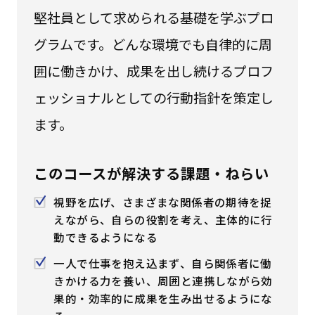
堅社員として求められる基礎を学ぶプロ
はじめての方へ
グラムです。どんな環境でも自律的に周
サービスの特長
囲に働きかけ、成果を出し続けるプロフ
ェッショナルとしての行動指針を策定し
ます。
お役立ち情報
お知らせ
よくあるご質問
お問い合わせ
資料請求
メルマガ登録
このコースが解決する課題・ねらい
視野を広げ、さまざまな関係者の期待を捉
開催間近
満席間近
えながら、自らの役割を考え、主体的に行
動できるようになる
管理者ログイン
一人で仕事を抱え込まず、自ら関係者に働
きかける力を養い、周囲と連携しながら効
受講者ログイン
果的・効率的に成果を生み出せるようにな