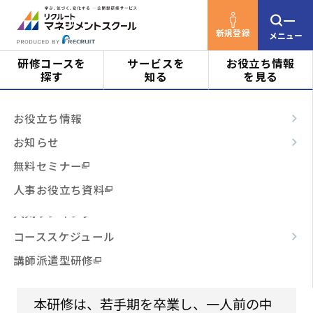
新規登録
メニュー
研修コースを
サービスを
お役立ち情報
探す
知る
を見る
リクルートマネジメントスクールTOP
研修コース
対象者
はじめての方へ
お役立ち情報
を探す
中堅社員研修【オンライン開催・2日】
ビジネススキル
サービスの特長
お知らせ
階層・役割
からコースを探す
テーマ別
ご利用の流れ
無料セミナー
中堅社員研修【オンライン開
3時間コース
よくあるご質問
人事お役立ち資料
催・2日】
テーマ
からコースを探す
人気ランキング
中堅社員に必要なナレッジ・視界・スタンスを
コーススケジュール
日程・開催形式
学ぶ（プログラム名 Ｓ－ＢＴ）
からコースを探す
講師派遣型研修
若手社員
中堅社員
対象者
その他
からコースを探す
本研修は、若手期を卒業し、一人前の中