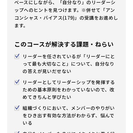
ベースにしながら、「自分なり」のリーダーシ
はじめての方へ
ップへのヒントを見つけます。※併せて「アン
コンシャス・バイアス(179)」の受講をお進めし
ます。
サービスの特長
このコースが解決する課題・ねらい
お役立ち情報
お知らせ
よくあるご質問
リーダーを任されているが「リーダーにと
って最も大切なこと」について、自分なり
お問い合わせ
資料請求
メルマガ登録
の答えが見いだせない
リーダーとしてリーダーシップを発揮する
ための基本原則をわかっていないので、改
開催間近
満席間近
めてきちんと学びたい
組織づくりにおいて、メンバーのやりがい
管理者ログイン
をひき出す有効な方法がわからず、悩んで
いる
受講者ログイン