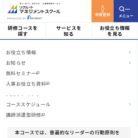
新規登録
メニュー
研修コースを
サービスを
お役立ち情報
探す
知る
を見る
リクルートマネジメントスクールTOP
研修コース
対象者
はじめての方へ
お役立ち情報
を探す
信頼で導くリーダーシップ(180)
ビジネススキル
サービスの特長
お知らせ
階層・役割
からコースを探す
テーマ別
ご利用の流れ
無料セミナー
信頼で導くリーダーシップ
3時間コース
よくあるご質問
人事お役立ち資料
(180)
テーマ
からコースを探す
人気ランキング
人や組織を導き、成果を生み出す
コーススケジュール
日程・開催形式
からコースを探す
中堅社員
リーダー
対象者
講師派遣型研修
管理職・マネジメント
部長・経営層
その他
からコースを探す
本コースでは、普遍的なリーダーの行動原則を