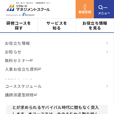
新規登録
メニュー
研修コースを
サービスを
お役立ち情報
探す
知る
を見る
リクルートマネジメントスクールTOP
研修コース
対象者
はじめての方へ
お役立ち情報
を探す
未来型キャリアデザイン(185)
ビジネススキル
サービスの特長
お知らせ
階層・役割
からコースを探す
テーマ別
ご利用の流れ
無料セミナー
未来型キャリアデザイン(185)
3時間コース
よくあるご質問
人事お役立ち資料
テーマ
からコースを探す
「人生１００年時代」のキャリア戦略を考える
人気ランキング
若手社員
中堅社員
リーダー
対象者
コーススケジュール
日程・開催形式
管理職・マネジメント
部長・経営層
からコースを探す
講師派遣型研修
人生100年時代。長く働き続け、自力で稼ぐこ
その他
からコースを探す
とが求められるサバイバル時代に間もなく突入
します。本コースでは、今のうちから取り組ん