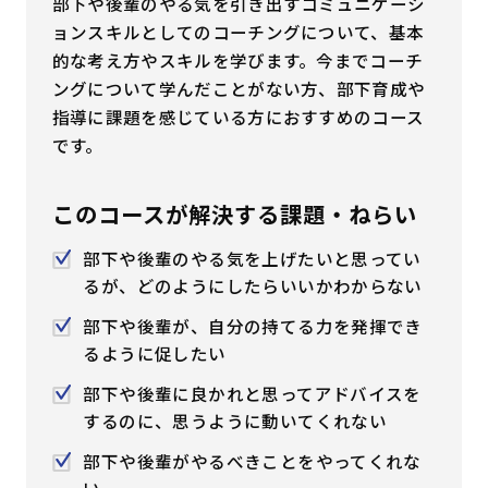
部下や後輩のやる気を引き出すコミュニケーシ
はじめての方へ
ョンスキルとしてのコーチングについて、基本
的な考え方やスキルを学びます。今までコーチ
ングについて学んだことがない方、部下育成や
サービスの特長
指導に課題を感じている方におすすめのコース
です。
お役立ち情報
お知らせ
よくあるご質問
このコースが解決する課題・ねらい
お問い合わせ
資料請求
メルマガ登録
部下や後輩のやる気を上げたいと思ってい
るが、どのようにしたらいいかわからない
部下や後輩が、自分の持てる力を発揮でき
開催間近
満席間近
るように促したい
部下や後輩に良かれと思ってアドバイスを
管理者ログイン
するのに、思うように動いてくれない
受講者ログイン
部下や後輩がやるべきことをやってくれな