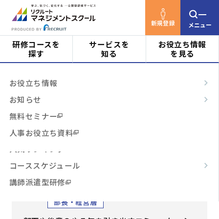
新規登録
メニュー
研修コースを
サービスを
お役立ち情報
探す
知る
を見る
リクルートマネジメントスクールTOP
研修コース
対象者
はじめての方へ
お役立ち情報
を探す
コーチング・コミュニケーションの基本
ビジネススキル
サービスの特長
お知らせ
(118)
階層・役割
からコースを探す
テーマ別
ご利用の流れ
無料セミナー
3時間コース
よくあるご質問
人事お役立ち資料
コーチング・コミュニケーショ
テーマ
からコースを探す
人気ランキング
ンの基本(118)
コーススケジュール
部下や後輩の行動が変わる
日程・開催形式
からコースを探す
講師派遣型研修
リーダー
管理職・マネジメント
対象者
部長・経営層
その他
からコースを探す