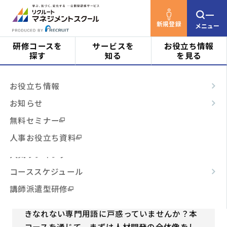
新規登録
メニュー
研修コースを
サービスを
お役立ち情報
探す
知る
を見る
リクルートマネジメントスクールTOP
研修コース
対象者
はじめての方へ
お役立ち情報
を探す
はじめての人材開発担当(229)
ビジネススキル
サービスの特長
お知らせ
階層・役割
からコースを探す
テーマ別
ご利用の流れ
無料セミナー
はじめての人材開発担当(229)
3時間コース
よくあるご質問
人事お役立ち資料
テーマ
からコースを探す
人材開発の仕事の全体像をつかもう
人気ランキング
若手社員
中堅社員
リーダー
対象者
コーススケジュール
日程・開催形式
管理職・マネジメント
からコースを探す
講師派遣型研修
いきなり人材開発担当になり、日々の業務や聞
その他
からコースを探す
きなれない専門用語に戸惑っていませんか？本
コースを通じて、まずは人材開発の全体像をし