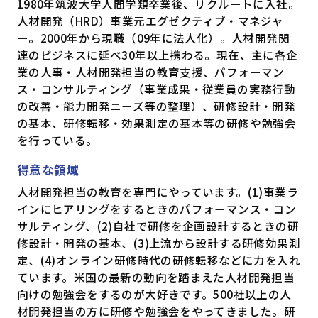
1980年筑波大学人間学類卒業後、リクルートに入社。
人材開発（HRD）事業元エグゼクティブ・マネジャ
ー。2000年から現職（09年に法人化）。人材開発関
連のビジネスに延べ30年以上携わる。現在、主に各企
業の人事・人材開発担当の教育支援、パフォーマン
ス・コンサルティング（事業成果・従業員の実務行動
の改善・能力開発ニーズ等の整理）、研修設計・開発
の基本、研修転移・効果測定の基本等の研修や勉強会
を行っている。
得意な領域
人材開発担当の教育を専門にやっています。(1)事業ラ
インにヒアリングをするときのパフォーマンス・コン
サルティング、(2)自社で研修を企画設計するときの研
修設計・開発の基本、(3)上流から設計する研修効果測
定、(4)オンライン研修時代の研修転移などに力を入れ
ています。米国の最新の動向を踏まえた人材開発担当
向けの勉強会をするのが大好きです。500社以上の人
材開発担当の方に研修や勉強会をやってきました。研