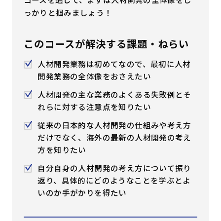
っかりと掴みましょう！
はじめての方へ
このコースが解決する課題・ねらい
サービスの特長
人材開発業務は初めてなので、最初に人材
開発業務の全体像をおさえたい
お役立ち情報
お知らせ
よくあるご質問
人材開発の主な業務のよくある失敗例とそ
れらに対する注意点を知りたい
お問い合わせ
資料請求
メルマガ登録
従来の日本的な人材開発の仕組みや考え方
だけでなく、海外の最新の人材開発の考え
開催間近
満席間近
方を知りたい
自分自身の人材開発の考え方について振り
返り、具体的にどのようなことを学ぶとよ
管理者ログイン
いのか手がかりを得たい
受講者ログイン