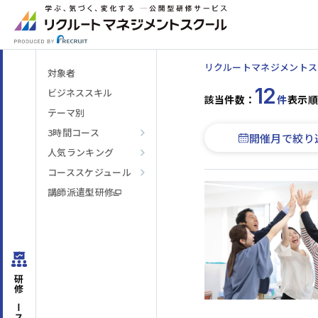
リクルートマネジメントス
対象者
12
ビジネススキル
該当件数：
件
表示順
テーマ別
3時間コース
開催月で絞り
人気ランキング
階層・役割
からコースを探す
コーススケジュール
講師派遣型研修
テーマ
からコースを探す
日程・開催形式
からコースを探す
研修コースを
その他
からコースを探す