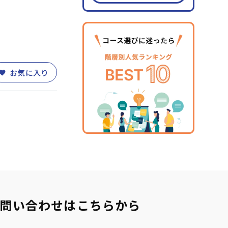
)
営業・サービス
(30)
人事・労務
(11)
お気に入り
業務改善
(10)
整
(11)
部下育成・コーチング
(17)
PC・DX)
(14)
財務・会計
(5)
問い合わせはこちらから