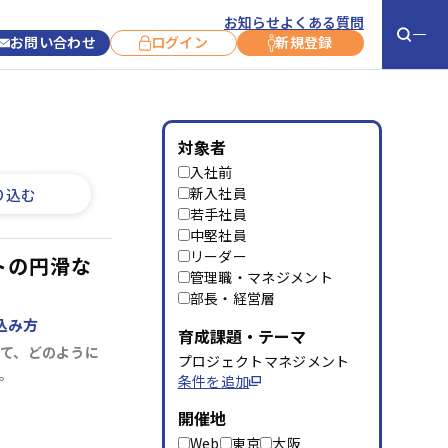
お知らせ
よくある質問
お問い合わせ
ログイン
新規登録
お役立ち情報
お知らせ
対象者
入社前
お客さま事例
新コース紹介
新入社員
り込む
若手社員
コラム
コース開催情報
中堅社員
リーダー
コース終了情報
トの円滑な
管理職・マネジメント
キャンペーン
部長・経営層
込み方
サービス利用に
育成課題・テーマ
ついて
て、どのように
プロジェクトマネジメント
。
条件を追加
よくあるご質問
お問い合わせ
開催地
Web
東京
大阪