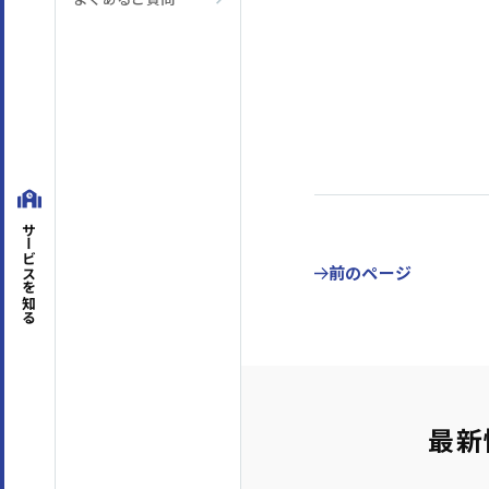
テーマ
階層別マインドセット・知識
(45)
アセスメント
マネジメントスキル
経営管理
(8)
組織運営
(45)
目標管理
(7)
人材
対課題スキル
論理思考
(26)
問題解決
(30)
企画・発想
(18)
対人スキル
サービスを
ビジネスマナー
(4)
コミュニケーション
(63)
前のページ
セルフマネジメント
(36)
リーダーシップ
(23)
知る
専門知識・スキル
生産性向上・タイムマネジメント
(17)
プロジェ
コンプライアンス・リスク管理
(3)
メンタルヘ
最新