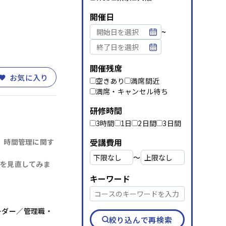
資料請求
メルマガ登録
開催日
~
開催残席
お気に入り
空きあり
満席間近
満席・キャンセル待ち
研修時間
3時間
1日
2日間
3日間
受講費用
、時間管理に関す
〜
を見直してみま
キーワード
ーダー／管理職・
絞り込んで再検索