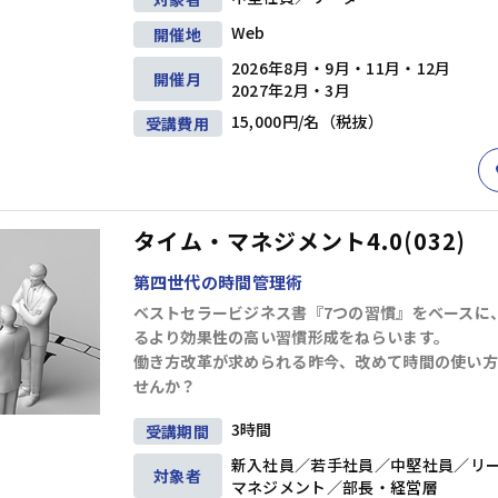
問題解決
企画・発想
戦略
Web
開催地
階層別研修
キャリアデザイン研修
2026年8月・9月・11月・12月
ビジネススキル研修
アセスメント研修
開催月
2027年2月・3月
15,000円/名（税抜）
ビジネスマナー
受講費用
セルフマネジメント
リーダー
リーダーシップ
コミュニケーション
交渉・調整
部下育成・コーチング
プレゼンテーション
階層別研修
キャリアデザイン研修
ファシリテーション・会議運営
ビジネススキル研修
アセスメント研修
タイム・マネジメント4.0(032)
第四世代の時間管理術
管理職・マネジャー
ベストセラービジネス書『7つの習慣』をベースに
生産性向上・タイムマネジメント
るより効果性の高い習慣形成をねらいます。
プロジェクトマネジメント
ビジネス文書・資料作成
階層別研修
キャリアデザイン研修
働き方改革が求められる昨今、改めて時間の使い方
ITリテラシー（PC・DX)
財務・会計
せんか？
ビジネススキル研修
アセスメント研修
コンプライアンス・リスク管理
3時間
受講期間
メンタルヘルス・ハラスメント防止
英語
部長・経営層
新入社員／若手社員／中堅社員／リ
リベラルアーツ・教養
対象者
マネジメント／部長・経営層