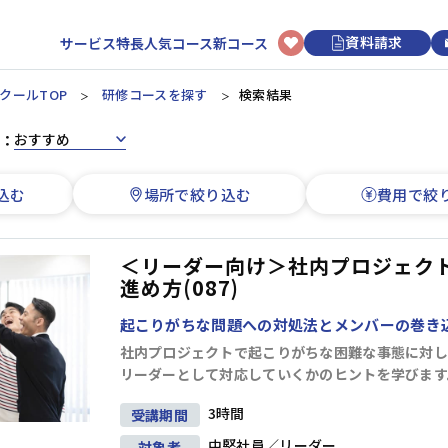
資料請求
サービス特長
人気コース
新コース
クールTOP
研修コースを探す
検索結果
：
選択型研修
日程から選ぶ
初めてのお客様へ
講師・トレーナーについて
新入社員
リクルートマネジメントスクールについて
3時間コースについて
アセスメント研修
カレンダーから研修を選ぶ
込む
場所で絞り込む
費用で絞
階層別研修
ビジネスマナー研修
研修申し込みの流れ
オンライン研修
ビジネススキル研修
上司・OJTリーダー向け研修
ビジネススキル研修
研修効果UPのコツ
講師派遣
新入社員研修
開催形式から選ぶ
＜リーダー向け＞社内プロジェク
よくあるご質問
リクルートマネジメントソリューションズについて
進め方(087)
オンライン開催
会場開催
若手社員
経営管理
組織運営
目標管理
人材育成
起こりがちな問題への対処法とメンバーの巻き
社内プロジェクトで起こりがちな困難な事態に対し
階層別研修
キャリアデザイン研修
リーダーとして対応していくかのヒントを学びます
ビジネススキル研修
3時間
受講期間
情報収集・分析
段取り・計画
業務改善
論理思考
中堅社員
中堅社員／リーダー
対象者