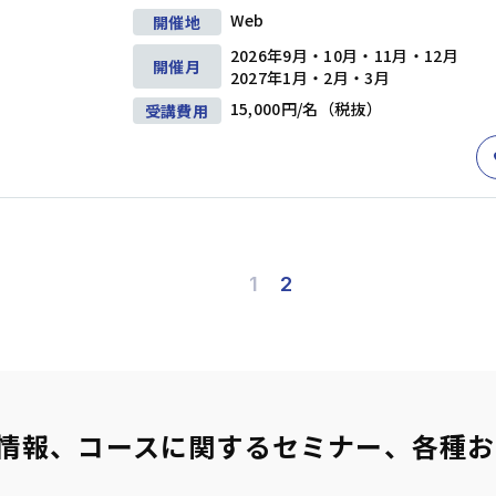
階層別研修
ビジネススキル研修
Web
開催地
研修
(1)
キャリアデザイン
(8)
ダイバーシティ＆インクルージョン
(5
2026年9月・10月・11月・12月
開催月
2027年1月・2月・3月
キャリアデザイン
15,000円/名（税抜）
受講費用
育成
(19)
ダイバーシティ＆インクルージョン
情報収集・分析
(24)
戦略
(9)
マーケティング
(6)
段取り・計画
(6)
営業・サービス
人事・労務
プレゼンテーション
(17)
ファシリテーション・会議運営
(4)
交渉・調
1
2
クトマネジメント
(12)
ビジネス文書・資料作成
(12)
ITリテラシー（
ルス・ハラスメント防止
(8)
英語
(5)
リベラルアーツ・教養
(11)
情報、コースに関するセミナー
、
各種お
条件を追加する