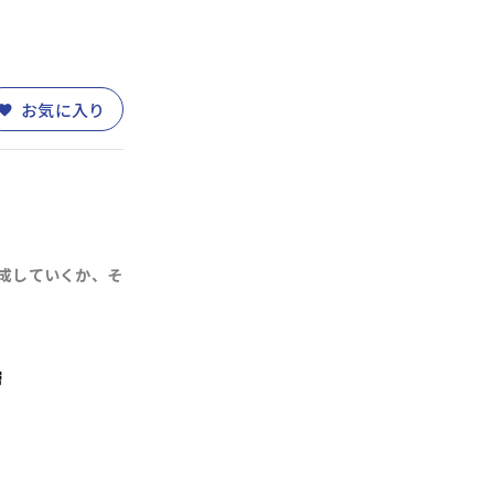
お気に入り
)
営業・サービス
(30)
人事・労務
(11)
成していくか、そ
業務改善
(10)
層
整
(11)
部下育成・コーチング
(17)