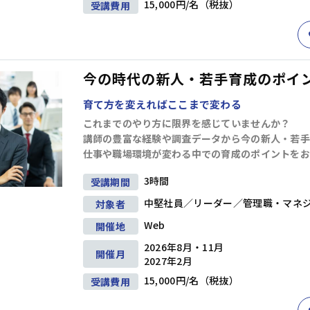
15,000円/名（税抜）
受講費用
クトマネジメント
(12)
ビジネス文書・資料作成
(12)
ITリテラシー（
ルス・ハラスメント防止
(8)
英語
(5)
リベラルアーツ・教養
(11)
今の時代の新人・若手育成のポイント
条件を追加する
育て方を変えればここまで変わる
これまでのやり方に限界を感じていませんか？
講師の豊富な経験や調査データから今の新人・若手
仕事や職場環境が変わる中での育成のポイントをお
3時間
受講期間
中堅社員／リーダー／管理職・マネ
対象者
Web
開催地
2026年8月・11月
開催月
2027年2月
15,000円/名（税抜）
受講費用