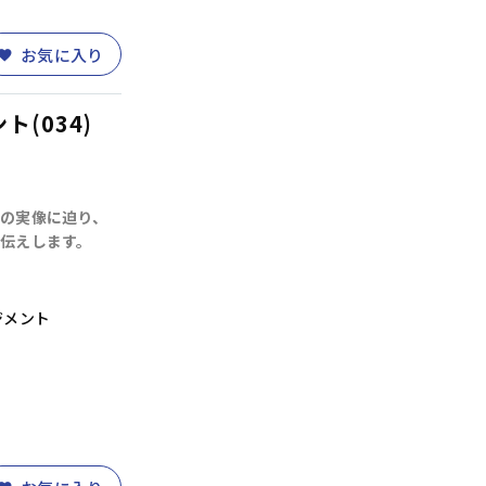
PC・DX)
(14)
財務・会計
(5)
お気に入り
(034)
の実像に迫り、
伝えします。
ジメント