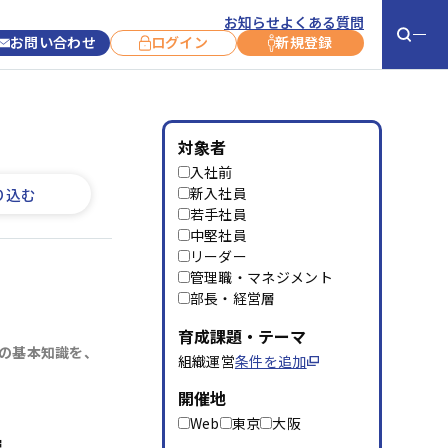
お知らせ
よくある質問
お問い合わせ
ログイン
新規登録
お役立ち情報
お知らせ
対象者
入社前
お客さま事例
新コース紹介
新入社員
り込む
若手社員
コラム
コース開催情報
中堅社員
リーダー
コース終了情報
管理職・マネジメント
キャンペーン
部長・経営層
サービス利用に
育成課題・テーマ
ついて
の基本知識を、
組織運営
条件を追加
開催地
よくあるご質問
お問い合わせ
Web
東京
大阪
層