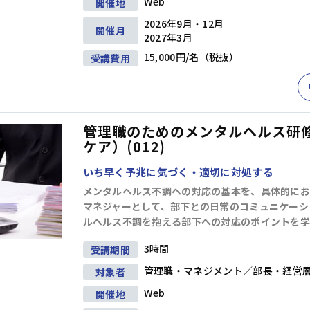
Web
開催地
階層別研修
ビジネススキル研修
2026年9月・12月
開催月
2027年3月
キャリアデザイン
15,000円/名（税抜）
受講費用
ダイバーシティ＆インクルージョン
管理職のためのメンタルヘルス研
ケア）(012)
営業・サービス
人事・労務
いち早く予兆に気づく・適切に対処する
メンタルヘルス不調への対応の基本を、具体的にお
マネジャーとして、部下との日常のコミュニケーシ
ルヘルス不調を抱える部下への対応のポイントを学
3時間
受講期間
管理職・マネジメント／部長・経営
対象者
Web
開催地