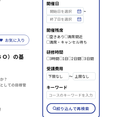
資料請求
メルマガ登録
開催日
~
開催残席
空きあり
満席間近
お気に入り
満席・キャンセル待ち
研修時間
ＢＯ）の基
3時間
1日
2日間
3日間
受講費用
〜
か？
としての目標管
キーワード
絞り込んで再検索
層