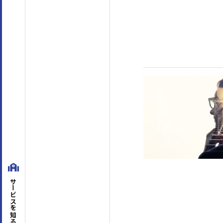
テーマ
階層別マインドセット・知識
(45)
アセスメント
マネジメントスキル
経営管理
(8)
組織運営
(45)
目標管理
(7)
人材
対課題スキル
論理思考
(26)
問題解決
(30)
企画・発想
(18)
対人スキル
サービスを
ビジネスマナー
(4)
コミュニケーション
(63)
セルフマネジメント
(36)
リーダーシップ
(23)
知る