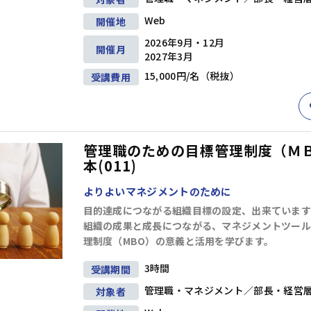
問題解決
企画・発想
戦略
Web
開催地
階層別研修
キャリアデザイン研修
2026年9月・12月
ビジネススキル研修
アセスメント研修
開催月
2027年3月
15,000円/名（税抜）
ビジネスマナー
受講費用
セルフマネジメント
リーダー
リーダーシップ
コミュニケーション
交渉・調整
部下育成・コーチング
プレゼンテーション
階層別研修
キャリアデザイン研修
ファシリテーション・会議運営
ビジネススキル研修
アセスメント研修
管理職のための目標管理制度（Ｍ
本(011)
管理職・マネジャー
よりよいマネジメントのために
生産性向上・タイムマネジメント
目的達成につながる組織目標の設定、出来ています
プロジェクトマネジメント
ビジネス文書・資料作成
階層別研修
キャリアデザイン研修
組織の成果と成長につながる、マネジメントツール
ITリテラシー（PC・DX)
財務・会計
理制度（MBO）の意義と活用を学びます。
ビジネススキル研修
アセスメント研修
コンプライアンス・リスク管理
3時間
受講期間
メンタルヘルス・ハラスメント防止
英語
部長・経営層
管理職・マネジメント／部長・経営
リベラルアーツ・教養
対象者