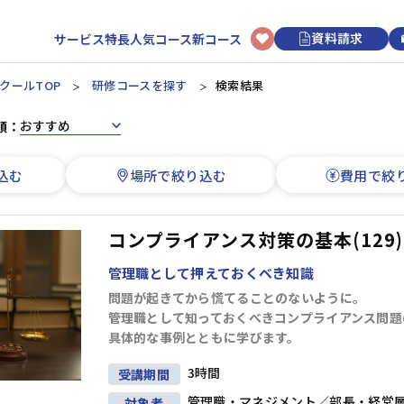
資料請求
サービス特長
人気コース
新コース
クールTOP
研修コースを探す
検索結果
順：
選択型研修
日程から選ぶ
初めてのお客様へ
講師・トレーナーについて
新入社員
リクルートマネジメントスクールについて
3時間コースについて
アセスメント研修
カレンダーから研修を選ぶ
込む
場所で絞り込む
費用で絞
階層別研修
ビジネスマナー研修
研修申し込みの流れ
オンライン研修
ビジネススキル研修
上司・OJTリーダー向け研修
ビジネススキル研修
研修効果UPのコツ
講師派遣
新入社員研修
開催形式から選ぶ
コンプライアンス対策の基本(129)
よくあるご質問
リクルートマネジメントソリューションズについて
オンライン開催
会場開催
管理職として押えておくべき知識
若手社員
経営管理
組織運営
目標管理
人材育成
問題が起きてから慌てることのないように。
管理職として知っておくべきコンプライアンス問題
階層別研修
キャリアデザイン研修
具体的な事例とともに学びます。
ビジネススキル研修
3時間
受講期間
情報収集・分析
段取り・計画
業務改善
論理思考
中堅社員
管理職・マネジメント／部長・経営
対象者