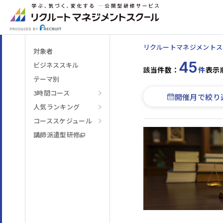
リクルートマネジメントス
対象者
45
ビジネススキル
該当件数：
件
表示
テーマ別
3時間コース
開催月で絞り
人気ランキング
階層・役割
からコースを探す
コーススケジュール
講師派遣型研修
テーマ
からコースを探す
日程・開催形式
からコースを探す
その他
からコースを探す