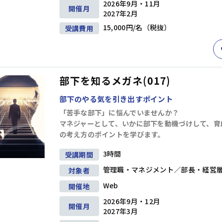
2026年9月・11月
開催月
2027年2月
15,000円/名（税抜）
受講費用
部下を知るメガネ(017)
研修
(1)
キャリアデザイン
(8)
ダイバーシティ＆インクルージョン
(5
部下のやる気を引き出すポイント
「苦手な部下」に悩んでいませんか？
マネジャーとして、いかに部下を動機づけして、育
育成
(19)
の考え方のポイントを学びます。
3時間
受講期間
情報収集・分析
(24)
戦略
(9)
マーケティング
(6)
段取り・計画
(6)
管理職・マネジメント／部長・経営
対象者
Web
開催地
プレゼンテーション
(17)
ファシリテーション・会議運営
(4)
交渉・調
2026年9月・12月
開催月
2027年3月