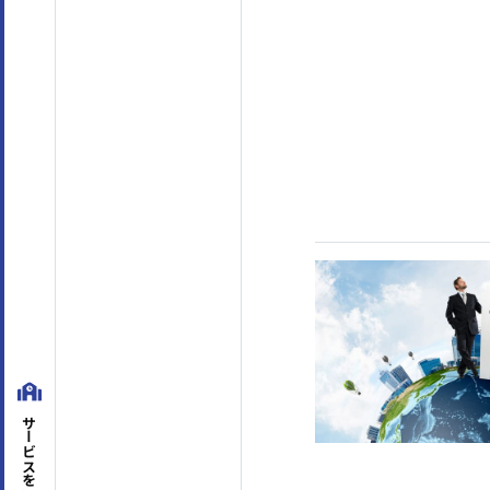
テーマ
階層別マインドセット・知識
(45)
アセスメント
マネジメントスキル
経営管理
(8)
組織運営
(45)
目標管理
(7)
人材
対課題スキル
論理思考
(26)
問題解決
(30)
企画・発想
(18)
対人スキル
サービスを
ビジネスマナー
(4)
コミュニケーション
(63)
セルフマネジメント
(36)
リーダーシップ
(23)