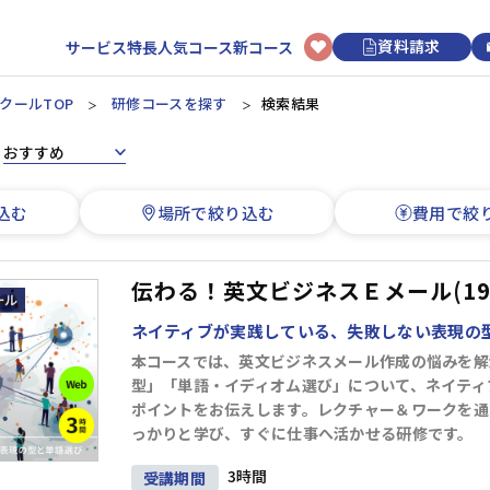
資料請求
サービス特長
人気コース
新コース
クールTOP
研修コースを探す
検索結果
：
選択型研修
日程から選ぶ
初めてのお客様へ
講師・トレーナーについて
新入社員
リクルートマネジメントスクールについて
3時間コースについて
アセスメント研修
カレンダーから研修を選ぶ
込む
場所で絞り込む
費用で絞
階層別研修
ビジネスマナー研修
研修申し込みの流れ
オンライン研修
ビジネススキル研修
上司・OJTリーダー向け研修
ビジネススキル研修
研修効果UPのコツ
講師派遣
新入社員研修
開催形式から選ぶ
伝わる！英文ビジネスＥメール(19
よくあるご質問
リクルートマネジメントソリューションズについて
オンライン開催
会場開催
ネイティブが実践している、失敗しない表現の
若手社員
経営管理
組織運営
目標管理
人材育成
本コースでは、英文ビジネスメール作成の悩みを解
型」「単語・イディオム選び」について、ネイティ
階層別研修
キャリアデザイン研修
ポイントをお伝えします。レクチャー＆ワークを通
ビジネススキル研修
っかりと学び、すぐに仕事へ活かせる研修です。
情報収集・分析
段取り・計画
業務改善
論理思考
3時間
受講期間
中堅社員