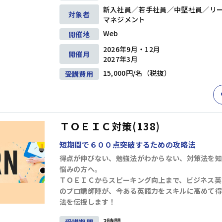
問題解決
企画・発想
戦略
新入社員／若手社員／中堅社員／リ
対象者
マネジメント
階層別研修
キャリアデザイン研修
ビジネススキル研修
アセスメント研修
Web
開催地
2026年9月・12月
開催月
ビジネスマナー
セルフマネジメント
2027年3月
リーダー
リーダーシップ
コミュニケーション
交渉・調整
15,000円/名（税抜）
受講費用
部下育成・コーチング
プレゼンテーション
階層別研修
キャリアデザイン研修
ファシリテーション・会議運営
ビジネススキル研修
アセスメント研修
ＴＯＥＩＣ対策(138)
管理職・マネジャー
短期間で６００点突破するための攻略法
生産性向上・タイムマネジメント
得点が伸びない、勉強法がわからない、対策法を知り
プロジェクトマネジメント
ビジネス文書・資料作成
階層別研修
キャリアデザイン研修
悩みの方へ。
ITリテラシー（PC・DX)
財務・会計
ビジネススキル研修
アセスメント研修
ＴＯＥＩＣからスピーキング向上まで、ビジネス英
コンプライアンス・リスク管理
のプロ講師陣が、今ある英語力をスキルに高めて得
メンタルヘルス・ハラスメント防止
英語
法を伝授します！
部長・経営層
リベラルアーツ・教養
3時間