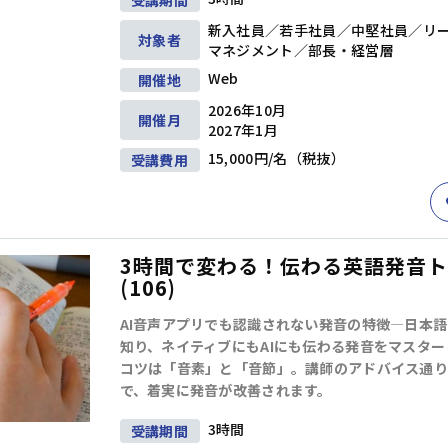
受講期間
階層別研修
ビジネススキル研修
新入社員／若手社員／中堅社員／リ
対象者
マネジメント／部長・経営層
Web
開催地
キャリアデザイン
ダイバーシティ＆インクルージョン
2026年10月
開催月
2027年1月
15,000円/名（税抜）
受講費用
営業・サービス
人事・労務
3時間で変わる！伝わる英語発音
(106)
AI音声アプリでも認識されない発音の特徴―日本
知り、ネイティブにもAIにも伝わる発音をマスター
コツは「音素」と「音節」。講師のアドバイス通り
で、着実に発音が改善されます。
3時間
受講期間