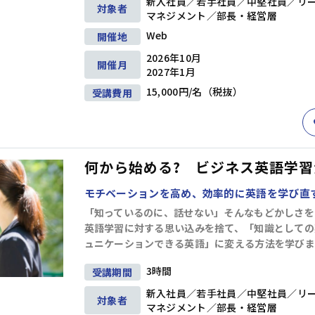
新入社員／若手社員／中堅社員／リ
対象者
マネジメント／部長・経営層
クトマネジメント
(12)
ビジネス文書・資料作成
(12)
ITリテラシー（
Web
開催地
ルス・ハラスメント防止
(8)
英語
(5)
リベラルアーツ・教養
(11)
2026年10月
開催月
2027年1月
15,000円/名（税抜）
受講費用
条件を追加する
何から始める? ビジネス英語学習法
モチベーションを高め、効率的に英語を学び直
「知っているのに、話せない」そんなもどかしさを
英語学習に対する思い込みを捨て、「知識としての
ュニケーションできる英語」に変える方法を学びま
3時間
受講期間
新入社員／若手社員／中堅社員／リ
対象者
マネジメント／部長・経営層