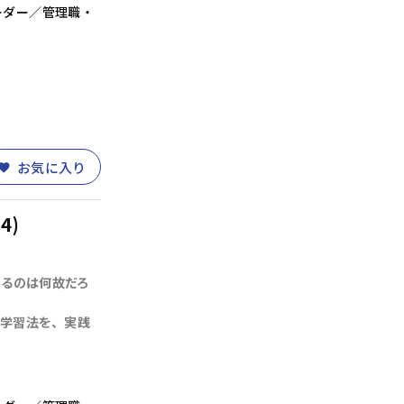
ーダー／管理職・
お気に入り
)
営業・サービス
(30)
人事・労務
(11)
4)
れるのは何故だろ
業務改善
(10)
学習法を、実践
整
(11)
部下育成・コーチング
(17)