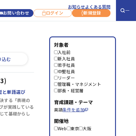
お知らせ
よくある質問
お問い合わせ
ログイン
新規登録
お役立ち情報
お知らせ
対象者
入社前
お客さま事例
新コース紹介
新入社員
り込む
若手社員
コラム
コース開催情報
中堅社員
リーダー
コース終了情報
3)
管理職・マネジメント
キャンペーン
部長・経営層
型と単語選び
サービス利用に
決する「表現の
育成課題・テーマ
ついて
ブが実践している
英語
条件を追加
じて基礎からし
開催地
よくあるご質問
お問い合わせ
Web
東京
大阪