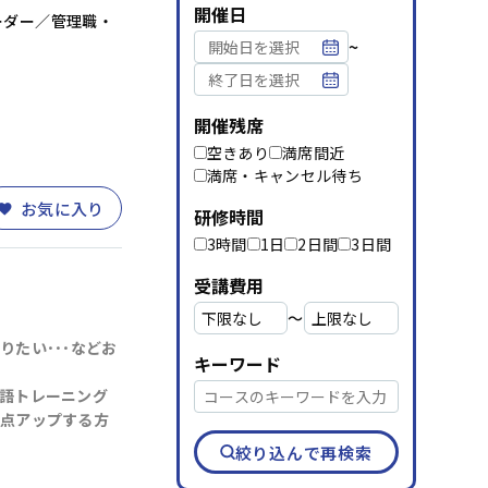
資料請求
メルマガ登録
開催日
ーダー／管理職・
~
開催残席
空きあり
満席間近
満席・キャンセル待ち
お気に入り
研修時間
3時間
1日
2日間
3日間
受講費用
〜
たい･･･などお
キーワード
語トレーニング
点アップする方
絞り込んで再検索