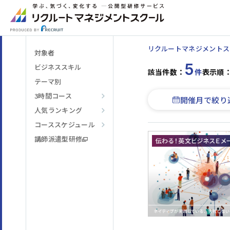
リクルートマネジメントス
対象者
5
ビジネススキル
該当件数：
件
表示順
テーマ別
3時間コース
開催月で絞り
人気ランキング
階層・役割
からコースを探す
コーススケジュール
講師派遣型研修
テーマ
からコースを探す
日程・開催形式
からコースを探す
その他
からコースを探す