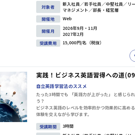
新入社員／若手社員／中堅社員／リ
対象者
マネジメント／部長・経営層
Web
開催地
2026年9月・11月
開催月
2027年2月
15,000円/名（税抜）
受講費用
研修
(1)
キャリアデザイン
(8)
ダイバーシティ＆インクルージョン
(5
実践！ビジネス英語習得への道(09
育成
(19)
自立英語学習法のススメ
たった3時間でも 「英語力が上がった」 と感じら
う？
情報収集・分析
(24)
戦略
(9)
マーケティング
(6)
段取り・計画
(6)
ビジネス英語のレベルを効率的かつ効果的に高める
体験を交えながら学びます。
プレゼンテーション
(17)
ファシリテーション・会議運営
(4)
交渉・調
3時間
受講期間