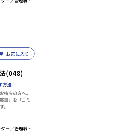
ーダー／管理職・
PC・DX)
(14)
財務・会計
(5)
お気に入り
(048)
す方法
お持ちの方へ。
英語」を「コミ
す。
ーダー／管理職・