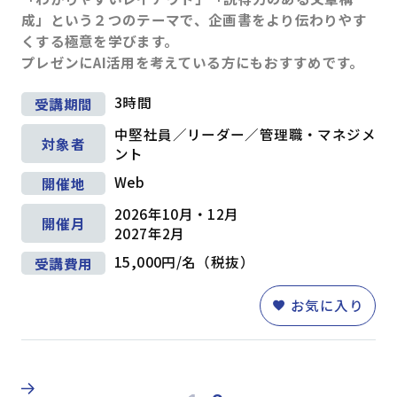
論理思考
(26)
問題解決
(30)
成」という２つのテーマで、企画書をより伝わりやす
企画・発想
(18)
情報収集・分析
(24)
くする極意を学びます。
戦略
(9)
マーケティング
(6)
プレゼンにAI活用を考えている方にもおすすめです。
段取り・計画
(6)
業務改善
(10)
3時間
受講期間
対人スキル
中堅社員／リーダー／管理職・マネジメ
ビジネスマナー
(4)
対象者
ント
コミュニケーション
(63)
Web
開催地
プレゼンテーション
(17)
ファシリテーション・会議運営
(4)
2026年10月・12月
開催月
交渉・調整
(11)
2027年2月
部下育成・コーチング
(17)
15,000円/名（税抜）
受講費用
セルフマネジメント
(36)
リーダーシップ
(23)
お気に入り
専門知識・スキル
生産性向上・タイムマネジメント
(17)
プロジェクトマネジメント
(12)