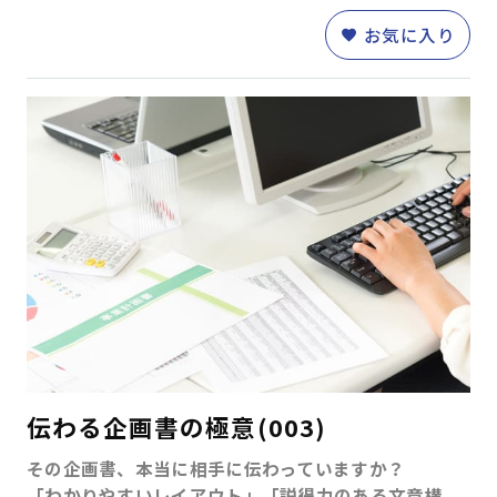
お気に入り
テーマ
階層別マインドセット・知識
(45)
アセスメント研修
(1)
キャリアデザイン
(8)
ダイバーシティ＆インクルージョン
(5)
営業・サービス
(30)
人事・労務
(11)
マネジメントスキル
経営管理
(8)
組織運営
(45)
目標管理
(7)
人材育成
(19)
伝わる企画書の極意(003)
その企画書、本当に相手に伝わっていますか？
対課題スキル
「わかりやすいレイアウト」「説得力のある文章構