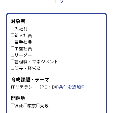
1
2
ビジネス文書・資料作成
(12)
ITリテラシー（PC・DX)
(14)
財務・会計
(5)
対象者
コンプライアンス・リスク管理
(3)
入社前
メンタルヘルス・ハラスメント防止
(8)
新入社員
英語
(5)
リベラルアーツ・教養
(11)
若手社員
中堅社員
リーダー
条件を追加する
管理職・マネジメント
部長・経営層
育成課題・テーマ
ITリテラシー（PC・DX)
条件を追加
開催地
Web
東京
大阪