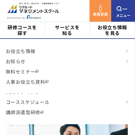
新規登録
メニュー
研修コースを
サービスを
お役立ち情報
探す
知る
を見る
リクルートマネジメントスクールTOP
研修コース
対象者
はじめての方へ
お役立ち情報
を探す
検索結果
ビジネススキル
サービスの特長
お知らせ
14
階層・役割
からコースを探す
テーマ別
ご利用の流れ
無料セミナー
該当件数：
件
表示順：
3時間コース
よくあるご質問
人事お役立ち資料
テーマ
からコースを探す
開催月で絞り込む
場所で絞り込む
人気ランキング
コーススケジュール
費用で絞り込む
日程・開催形式
からコースを探す
講師派遣型研修
その他
からコースを探す