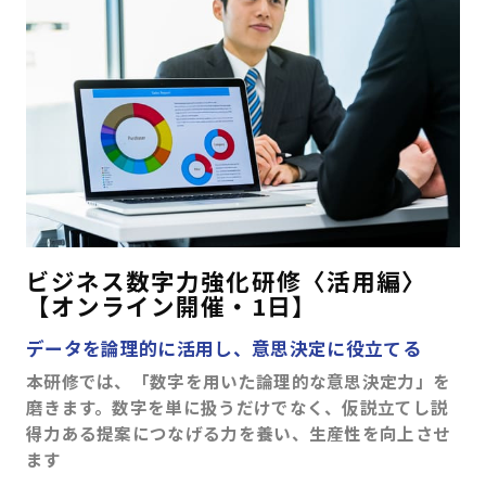
はじめての方へ
サービスの特長
お役立ち情報
お知らせ
よくあるご質問
お問い合わせ
資料請求
メルマガ登録
ビジネス数字力強化研修〈活用編〉
【オンライン開催・1日】
開催間近
満席間近
データを論理的に活用し、意思決定に役立てる
本研修では、「数字を用いた論理的な意思決定力」を
管理者ログイン
磨きます。数字を単に扱うだけでなく、仮説立てし説
得力ある提案につなげる力を養い、生産性を向上させ
受講者ログイン
ます