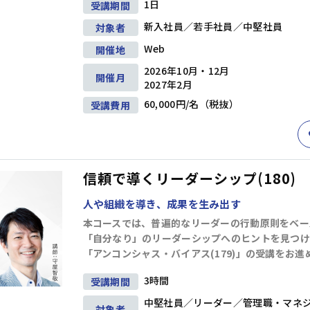
1日
受講期間
階層別研修
ビジネススキル研修
新入社員／若手社員／中堅社員
対象者
Web
開催地
キャリアデザイン
2026年10月・12月
ダイバーシティ＆インクルージョン
開催月
2027年2月
60,000円/名（税抜）
受講費用
営業・サービス
人事・労務
信頼で導くリーダーシップ(180)
人や組織を導き、成果を生み出す
本コースでは、普遍的なリーダーの行動原則をベー
「自分なり」のリーダーシップへのヒントを見つけ
「アンコンシャス・バイアス(179)」の受講をお進
3時間
受講期間
中堅社員／リーダー／管理職・マネ
対象者