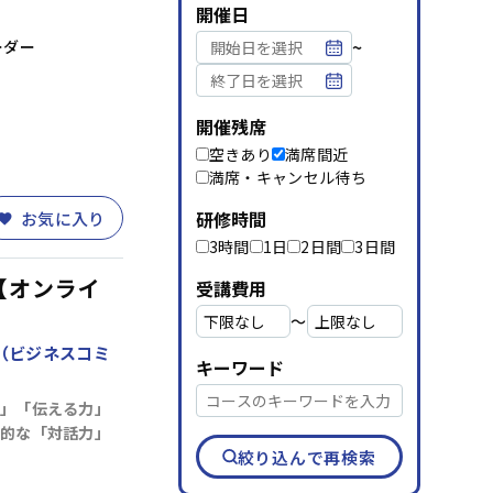
資料請求
メルマガ登録
開催日
~
ーダー
開催残席
空きあり
満席間近
満席・キャンセル待ち
研修時間
お気に入り
3時間
1日
2日間
3日間
【オンライ
受講費用
〜
（ビジネスコミ
キーワード
」「伝える力」
的な「対話力」
絞り込んで再検索