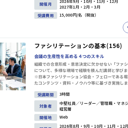
2026年9月・10月・11月・12月
開催月
2027年1月・2月・3月
15,000円/名（税抜）
受講費用
ファシリテーションの基本(156)
会議の生産性を高める４つのスキル
組織での合意形成・意思決定に欠かせない「ファシ
について、多様な現場で経験を積んだ講師と学びま
※日本ファシリテーション協会・フェローである堀
たコンテンツ・資料・ノウハウ等に基づき実施しま
3時間
受講期間
中堅社員／リーダー／管理職・マネ
対象者
経営層
Web
開催地
2026年8月・9月・10月・11月・12