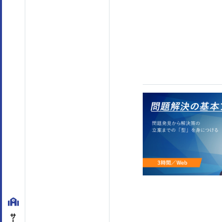
テーマ
階層別マインドセット・知識
(45)
アセスメント
マネジメントスキル
経営管理
(8)
組織運営
(45)
目標管理
(7)
人材
対課題スキル
論理思考
(26)
問題解決
(30)
企画・発想
(18)
対人スキル