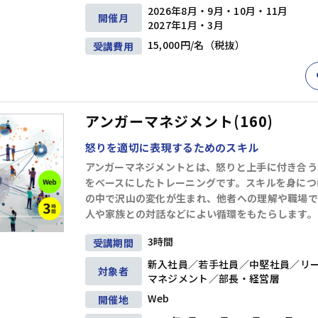
プレゼンテーション
(17)
ファシリテーション・会議運営
(4)
交渉・調
2026年8月・9月・10月・11月
開催月
2027年1月・3月
15,000円/名（税抜）
受講費用
クトマネジメント
(12)
ビジネス文書・資料作成
(12)
ITリテラシー（
ルス・ハラスメント防止
(8)
英語
(5)
リベラルアーツ・教養
(11)
アンガーマネジメント(160)
条件を追加する
怒りを適切に表現するためのスキル
アンガーマネジメントとは、怒りと上手に付き合う
をベースにしたトレーニングです。スキルを身につ
の中で沢山の変化が生まれ、他者への理解や職場で
人や家族との対話などによい循環をもたらします。
3時間
受講期間
新入社員／若手社員／中堅社員／リ
対象者
マネジメント／部長・経営層
Web
開催地