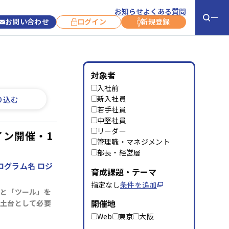
お知らせ
よくある質問
お問い合わせ
ログイン
新規登録
お役立ち情報
お知らせ
対象者
入社前
お客さま事例
新コース紹介
新入社員
り込む
若手社員
コラム
コース開催情報
中堅社員
リーダー
コース終了情報
イン開催・1
管理職・マネジメント
キャンペーン
部長・経営層
グラム名 ロジ
サービス利用に
育成課題・テーマ
ついて
指定なし
条件を追加
と「ツール」を
開催地
土台として必要
よくあるご質問
お問い合わせ
Web
東京
大阪