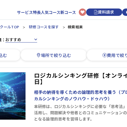
資料請求
サービス特長
人気コース
新コース
クールTOP
研修コースを探す
検索結果
順：
選択型研修
日程から選ぶ
初めてのお客様へ
講師・トレーナーについて
新入社員
リクルートマネジメントスクールについて
3時間コースについて
アセスメント研修
カレンダーから研修を選ぶ
込む
場所で絞り込む
費用で絞
階層別研修
ビジネスマナー研修
研修申し込みの流れ
オンライン研修
ビジネススキル研修
上司・OJTリーダー向け研修
ビジネススキル研修
研修効果UPのコツ
講師派遣
新入社員研修
開催形式から選ぶ
ロジカルシンキング研修【オンラ
よくあるご質問
リクルートマネジメントソリューションズについて
日】
オンライン開催
会場開催
若手社員
経営管理
組織運営
目標管理
人材育成
相手の納得を導くための論理的思考を養う（プロ
カルシンキングのノウハウ・ドゥハウ）
階層別研修
キャリアデザイン研修
本研修は、ロジカルシンキングに必要な「思考法」
ビジネススキル研修
活用し、問題解決や他者とのコミュニケーションの
となる論理的思考を習得します。
情報収集・分析
段取り・計画
業務改善
論理思考
中堅社員