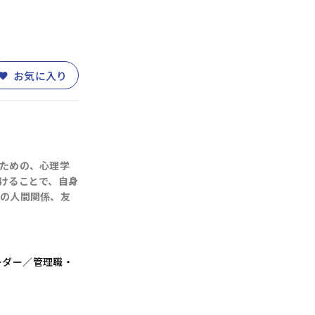
整
(11)
部下育成・コーチング
(17)
PC・DX)
(14)
財務・会計
(5)
お気に入り
ための、心理学
けることで、自身
の人間関係、友
ーダー／管理職・