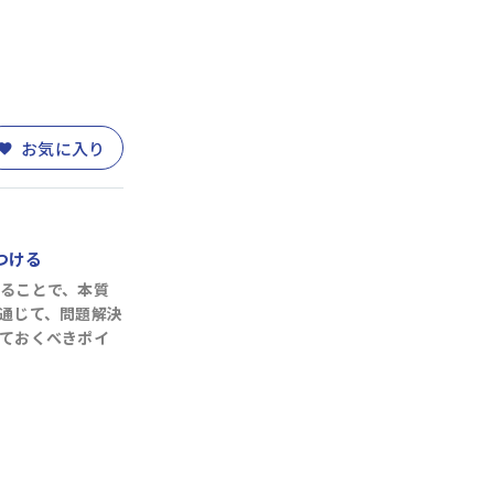
お気に入り
つける
)
営業・サービス
(30)
人事・労務
(11)
ることで、本質
通じて、問題解決
ておくべきポイ
業務改善
(10)