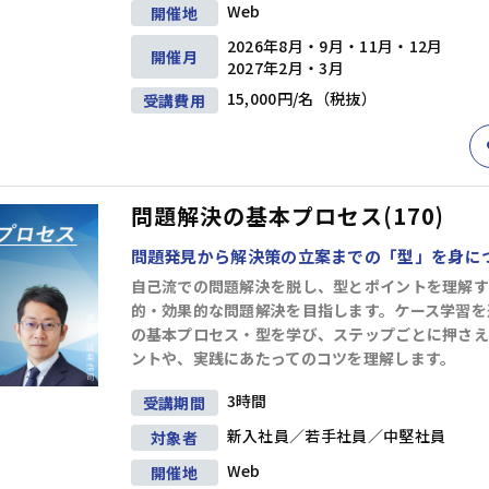
Web
開催地
2026年8月・9月・11月・12月
開催月
2027年2月・3月
15,000円/名（税抜）
受講費用
問題解決の基本プロセス(170)
問題発見から解決策の立案までの「型」を身に
研修
(1)
キャリアデザイン
(8)
ダイバーシティ＆インクルージョン
(5
自己流での問題解決を脱し、型とポイントを理解す
的・効果的な問題解決を目指します。ケース学習を
の基本プロセス・型を学び、ステップごとに押さえ
育成
(19)
ントや、実践にあたってのコツを理解します。
3時間
受講期間
情報収集・分析
(24)
戦略
(9)
マーケティング
(6)
段取り・計画
(6)
新入社員／若手社員／中堅社員
対象者
Web
開催地