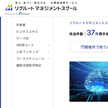
リクルートマネジメントス
対象者
37
ビジネススキル
該当件数：
件
表示
テーマ別
3時間コース
開催月で絞り
人気ランキング
階層・役割
からコースを探す
コーススケジュール
講師派遣型研修
テーマ
からコースを探す
日程・開催形式
からコースを探す
その他
からコースを探す