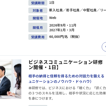
問題解決
企画・発想
戦略
1日
受講期間
階層別研修
キャリアデザイン研修
新入社員／若手社員／中堅社員／リ
対象者
ビジネススキル研修
アセスメント研修
Web
開催地
2026年9月・11月
ビジネスマナー
セルフマネジメント
開催月
2027年1月・3月
リーダー
リーダーシップ
コミュニケーション
交渉・調整
60,000円/名（税抜）
受講費用
部下育成・コーチング
プレゼンテーション
階層別研修
キャリアデザイン研修
ファシリテーション・会議運営
ビジネススキル研修
アセスメント研修
ビジネスコミュニケーション研修
管理職・マネジャー
ン開催・1日】
生産性向上・タイムマネジメント
プロジェクトマネジメント
相手の納得と信頼を得るための対話力を鍛える
ビジネス文書・資料作成
階層別研修
キャリアデザイン研修
ュニケーションのノウハウ・ドゥハウ）
ITリテラシー（PC・DX)
財務・会計
ビジネススキル研修
アセスメント研修
コンプライアンス・リスク管理
本研修では、ビジネスにおける「聴く力」「訊く力
の３つのスキルを活用し、相手や状況に応じた効果
メンタルヘルス・ハラスメント防止
英語
を身につけます。
部長・経営層
リベラルアーツ・教養