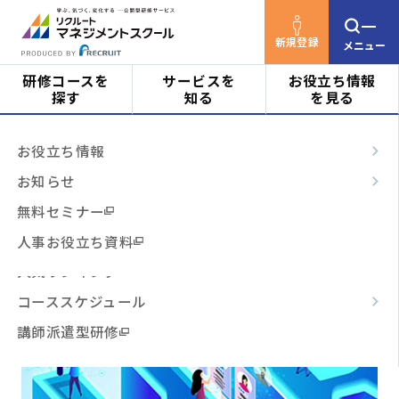
新規登録
メニュー
研修コースを
サービスを
お役立ち情報
探す
知る
を見る
リクルートマネジメントスクールTOP
お知らせ
対象者
はじめての方へ
お役立ち情報
新コース紹介
2025年6月 新コースのご紹介
ビジネススキル
サービスの特長
お知らせ
階層・役割
2025年6月 新コースのご紹介
からコースを探す
テーマ別
ご利用の流れ
無料セミナー
3時間コース
よくあるご質問
人事お役立ち資料
テーマ
からコースを探す
人気ランキング
記事公開日
2024.12.26
コーススケジュール
日程・開催形式
からコースを探す
講師派遣型研修
その他
からコースを探す