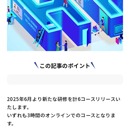
はじめての方へ
サービスの特長
お役立ち情報
お知らせ
よくあるご質問
この記事のポイント
お問い合わせ
資料請求
メルマガ登録
開催間近
満席間近
2025年6月より新たな研修を計6コースリリースい
管理者ログイン
たします。
いずれも3時間のオンラインでのコースとなりま
受講者ログイン
す。