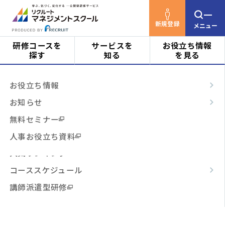
新規登録
メニュー
研修コースを
サービスを
お役立ち情報
探す
知る
を見る
リクルートマネジメントスクールTOP
お知らせ
対象者
はじめての方へ
お役立ち情報
サービス利用について
【重要】 【延期】公開型研
ビジネススキル
サービスの特長
お知らせ
修サービス「リクルートマネジメントスクール」サー
階層・役割
ビスリニューアルのお知らせ
からコースを探す
テーマ別
ご利用の流れ
無料セミナー
3時間コース
よくあるご質問
人事お役立ち資料
【重要】 【延期】公開型研修サ
テーマ
からコースを探す
人気ランキング
ービス「リクルートマネジメン
コーススケジュール
トスクール」サービスリニュー
日程・開催形式
からコースを探す
講師派遣型研修
アルのお知らせ
その他
からコースを探す