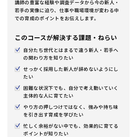
講師の豊富な経験や調査データから今の新人・
はじめての方へ
若手の実像に迫り、仕事や職場環境が変わる中
での育成のポイントをお伝えします。
サービスの特長
このコースが解決する課題・ねらい
自分たち世代とはまるで違う新人・若手へ
お役立ち情報
お知らせ
よくあるご質問
の関わり方を知りたい
せっかく採用した新人が辞めないようにし
お問い合わせ
資料請求
メルマガ登録
たい
困難な状況下でも、自分で考え動いていく
開催間近
満席間近
主体的な人に育てたい
やり方の押しつけではなく、強みや持ち味
管理者ログイン
を引き出す育成を学びたい
忙しく余裕がない中でも、効果的に育てる
受講者ログイン
ポイントが知りたい