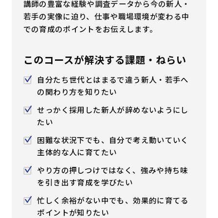
講師の豊富な経験や調査データから今の新人・
はじめての方へ
若手の実像に迫り、仕事や職場環境が変わる中
での育成のポイントをお伝えします。
サービスの特長
このコースが解決する課題・ねらい
自分たち世代とはまるで違う新人・若手へ
お役立ち情報
お知らせ
よくあるご質問
の関わり方を知りたい
せっかく採用した新人が辞めないようにし
お問い合わせ
資料請求
メルマガ登録
たい
困難な状況下でも、自分で考え動いていく
開催間近
満席間近
主体的な人に育てたい
やり方の押しつけではなく、強みや持ち味
管理者ログイン
を引き出す育成を学びたい
忙しく余裕がない中でも、効果的に育てる
受講者ログイン
ポイントが知りたい