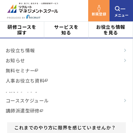
新規登録
メニュー
研修コースを
サービスを
お役立ち情報
探す
知る
を見る
リクルートマネジメントスクールTOP
研修コース
対象者
はじめての方へ
お役立ち情報
を探す
今の時代の新人・若手育成のポイント(034)
ビジネススキル
サービスの特長
お知らせ
階層・役割
からコースを探す
テーマ別
ご利用の流れ
無料セミナー
今の時代の新人・若手育成のポ
3時間コース
よくあるご質問
人事お役立ち資料
イント(034)
テーマ
からコースを探す
人気ランキング
育て方を変えればここまで変わる
コーススケジュール
日程・開催形式
からコースを探す
中堅社員
リーダー
対象者
講師派遣型研修
管理職・マネジメント
その他
からコースを探す
これまでのやり方に限界を感じていませんか？