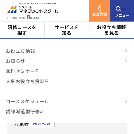
新規登録
メニュー
研修コースを
サービスを
お役立ち情報
探す
知る
を見る
リクルートマネジメントスクールTOP
研修コース
対象者
はじめての方へ
お役立ち情報
を探す
新入社員向けロジカルシンキング研修【会
ビジネススキル
サービスの特長
お知らせ
場開催・1日】
階層・役割
からコースを探す
テーマ別
ご利用の流れ
無料セミナー
3時間コース
よくあるご質問
人事お役立ち資料
新入社員向けロジカルシンキン
テーマ
からコースを探す
人気ランキング
グ研修【会場開催・1日】
コーススケジュール
相手の納得を導くための論理的思考を養う（ロ
日程・開催形式
からコースを探す
講師派遣型研修
ジカルシンキングのノウハウ・ドゥハウ）
新入社員
対象者
その他
からコースを探す