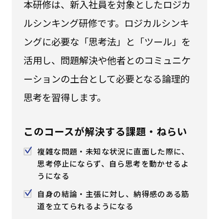
本研修は、新入社員を対象としたロジカ
はじめての方へ
ルシンキング研修です。ロジカルシンキ
ングに必要な「思考法」と「ツール」を
サービスの特長
活用し、問題解決や他者とのコミュニケ
ーションの土台として必要となる論理的
お役立ち情報
お知らせ
よくあるご質問
思考を習得します。
お問い合わせ
資料請求
メルマガ登録
このコースが解決する課題・ねらい
開催間近
満席間近
複雑な問題・未知な状況に直面した際に、
思考停止にならず、自ら思考を動かせるよ
うになる
管理者ログイン
自身の結論・主張に対し、納得感のある筋
受講者ログイン
道を立てられるようになる