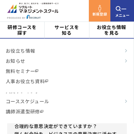
新規登録
メニュー
研修コースを
サービスを
お役立ち情報
探す
知る
を見る
リクルートマネジメントスクールTOP
研修コース
対象者
はじめての方へ
お役立ち情報
を探す
【会計研修】＜３＞上級(013)
ビジネススキル
サービスの特長
お知らせ
階層・役割
からコースを探す
テーマ別
ご利用の流れ
無料セミナー
【会計研修】＜３＞上級(013)
3時間コース
よくあるご質問
人事お役立ち資料
テーマ
からコースを探す
投資／出費の意思決定をロジカルに考える
人気ランキング
若手社員
中堅社員
リーダー
対象者
コーススケジュール
日程・開催形式
管理職・マネジメント
部長・経営層
からコースを探す
講師派遣型研修
仕事の様々な局面で、会計的な視点をまじえた
その他
からコースを探す
合理的な意思決定ができていますか？
学んだ会計を、ビジネスでの意思決定に活かす