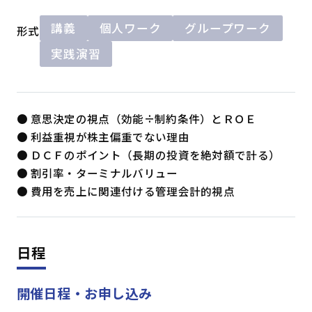
講義
個人ワーク
グループワーク
形式
実践演習
● 意思決定の視点（効能÷制約条件）とＲＯＥ
● 利益重視が株主偏重でない理由
● ＤＣＦのポイント（長期の投資を絶対額で計る）
● 割引率・ターミナルバリュー
● 費用を売上に関連付ける管理会計的視点
日程
開催日程・お申し込み