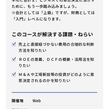
ために、もう一歩踏み込みましょう。
はじめての方へ
※会計としては「上級」ですが、財務としては
「入門」レベルになります。
サービスの特長
このコースが解決する課題・ねらい
お役立ち情報
お知らせ
よくあるご質問
売上と直接紐づかない費用の合理的な判断
方法を知りたい
お問い合わせ
資料請求
メルマガ登録
ＲＯＥの意義、ＤＣＦの概要・活用法を知
りたい
開催間近
満席間近
Ｍ＆Ａや工場新設等の投資がどのように意
思決定されるのかを知りたい
管理者ログイン
開催地
Web
受講者ログイン