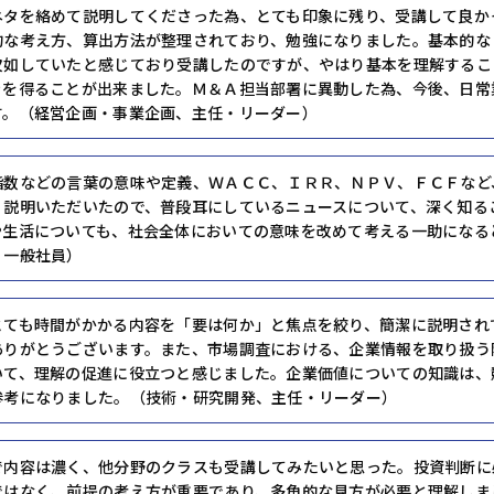
ネタを絡めて説明してくださった為、とても印象に残り、受講して良か
的な考え方、算出方法が整理されており、勉強になりました。基本的な
欠如していたと感じており受講したのですが、やはり基本を理解するこ
きを得ることが出来ました。Ｍ＆Ａ担当部署に異動した為、今後、日常
す。（経営企画・事業企画、主任・リーダー）
指数などの言葉の意味や定義、ＷＡＣＣ、ＩＲＲ、ＮＰＶ、ＦＣＦなど
く説明いただいたので、普段耳にしているニュースについて、深く知る
や生活についても、社会全体においての意味を改めて考える一助になる
・一般社員）
とても時間がかかる内容を「要は何か」と焦点を絞り、簡潔に説明され
ありがとうございます。また、市場調査における、企業情報を取り扱う
いて、理解の促進に役立つと感じました。企業価値についての知識は、
参考になりました。（技術・研究開発、主任・リーダー）
で内容は濃く、他分野のクラスも受講してみたいと思った。投資判断に
ではなく、前提の考え方が重要であり、多角的な見方が必要と理解しま