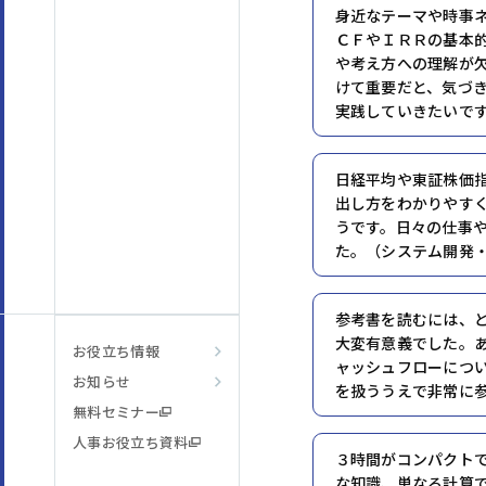
身近なテーマや時事
ＣＦやＩＲＲの基本
や考え方への理解が
けて重要だと、気づ
実践していきたいで
日経平均や東証株価
出し方をわかりやす
うです。日々の仕事
た。（システム開発
参考書を読むには、
大変有意義でした。
お役立ち情報
ャッシュフローにつ
お知らせ
を扱ううえで非常に
無料セミナー
人事お役立ち資料
３時間がコンパクト
な知識、単なる計算