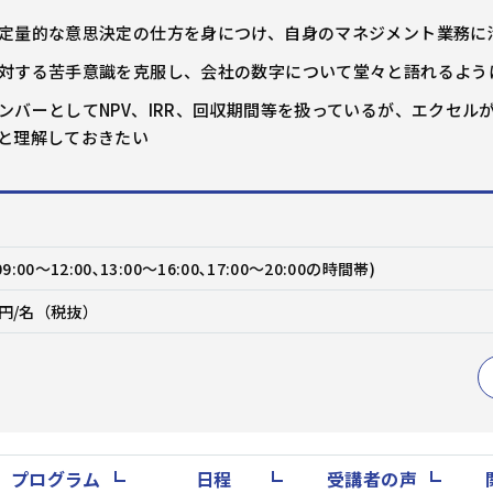
問題解決
企画・発想
戦略
定量的な意思決定の仕方を身につけ、自身のマネジメント業務に
階層別研修
キャリアデザイン研修
対する苦手意識を克服し、会社の数字について堂々と語れるよう
ビジネススキル研修
アセスメント研修
ンバーとしてNPV、IRR、回収期間等を扱っているが、エクセ
ビジネスマナー
セルフマネジメント
と理解しておきたい
リーダー
リーダーシップ
コミュニケーション
交渉・調整
部下育成・コーチング
プレゼンテーション
階層別研修
キャリアデザイン研修
ファシリテーション・会議運営
ビジネススキル研修
アセスメント研修
9:00～12:00､13:00～16:00､17:00～20:00の時間帯)
管理職・マネジャー
00円/名（税抜）
生産性向上・タイムマネジメント
プロジェクトマネジメント
ビジネス文書・資料作成
階層別研修
キャリアデザイン研修
ITリテラシー（PC・DX)
財務・会計
ビジネススキル研修
アセスメント研修
コンプライアンス・リスク管理
メンタルヘルス・ハラスメント防止
英語
部長・経営層
リベラルアーツ・教養
プログラム
日程
受講者の声