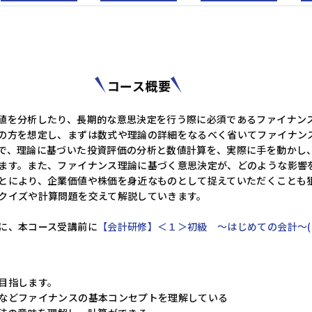
階層別研修
ビジネススキル研修
キャリアデザイン
ダイバーシティ＆インクルージョン
コース概要
値を分析したり、長期的な意思決定を行う際に必須であるファイナン
の方を想定し、まずは数式や理論の詳細をなるべく省いてファイナン
で、理論に基づいた投資評価の分析と数値計算を、実際に手を動かし
営業・サービス
人事・労務
ます。また、ファイナンス理論に基づく意思決定が、どのような影響
とにより、企業価値や株価を身近なものとして捉えていただくことも
クイズや計算問題を交えて解説していきます。
に、本コース受講前に
【会計研修】＜１＞初級 ～はじめての会計～(1
目指します。
などファイナンスの基本コンセプトを理解している