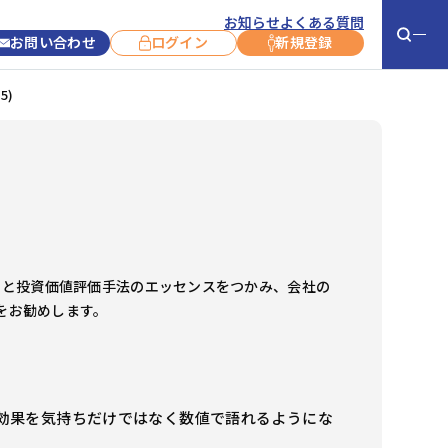
お知らせ
よくある質問
お問い合わせ
ログイン
新規登録
5)
お役立ち情報
お知らせ
お客さま事例
新コース紹介
コラム
コース開催情報
コース終了情報
スと投資価値評価手法のエッセンスをつかみ、会社の
キャンペーン
をお勧めします。
サービス利用に
ついて
よくあるご質問
お問い合わせ
効果を気持ちだけではなく数値で語れるようにな