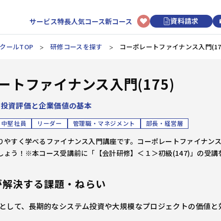
資料請求
サービス特長
人気コース
新コース
クールTOP
研修コースを探す
コーポレートファイナンス入門(17
選択型研修
日程から選ぶ
初めてのお客様へ
講師・トレーナーについて
新入社員
ートファイナンス入門(175)
リクルートマネジメントスクールについて
3時間コースについて
アセスメント研修
カレンダーから研修を選ぶ
階層別研修
ビジネスマナー研修
研修申し込みの流れ
オンライン研修
、投資評価と企業価値の基本
ビジネススキル研修
上司・OJTリーダー向け研修
ビジネススキル研修
研修効果UPのコツ
講師派遣
新入社員研修
開催形式から選ぶ
中堅社員
リーダー
管理職・マネジメント
部長・経営層
よくあるご質問
リクルートマネジメントソリューションズについて
りやすく学べるファイナンス入門講座です。コーポレートファイナン
オンライン開催
会場開催
若手社員
しょう！※本コース受講前に「【会計研修】＜１＞初級(147)」の受講
経営管理
組織運営
目標管理
人材育成
階層別研修
キャリアデザイン研修
が解決する課題・ねらい
ビジネススキル研修
として、長期的なシステム投資や大規模なプロジェクトの価値と
情報収集・分析
段取り・計画
業務改善
論理思考
中堅社員