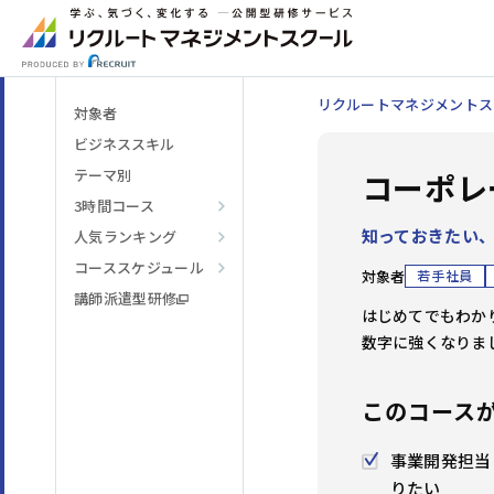
リクルートマネジメントス
対象者
ビジネススキル
テーマ別
コーポレ
3時間コース
知っておきたい
人気ランキング
階層・役割
からコースを探す
コーススケジュール
対象者
若手社員
講師派遣型研修
はじめてでもわか
テーマ
からコースを探す
数字に強くなりま
日程・開催形式
このコース
からコースを探す
事業開発担当
その他
りたい
からコースを探す