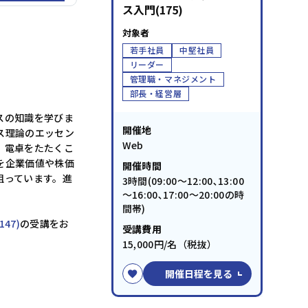
ス入門(175)
対象者
若手社員
中堅社員
リーダー
管理職・マネジメント
部長・経営層
スの知識を学びま
開催地
ス理論のエッセン
Web
、電卓をたたくこ
を企業価値や株価
開催時間
狙っています。進
3時間(09:00～12:00､13:00
～16:00､17:00～20:00の時
間帯)
47)
の受講をお
受講費用
15,000円/名（税抜）
開催日程を見る