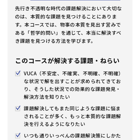
先行き不透明な時代の課題解決において大切な
はじめての方へ
のは、本質的な課題を見つけることにありま
す。本コースでは、物事の本質を見出す営みで
サービスの特長
ある「哲学的問い」を通じて、本当に解決すべ
き課題を見つける方法を学びます。
お役立ち情報
お知らせ
よくあるご質問
このコースが解決する課題・ねらい
お問い合わせ
資料請求
メルマガ登録
VUCA（不安定、不確実、不明確、不明確）
な状況で解を出すことが求められてきてお
り、そうした状況での効果的な課題発見・
開催間近
満席間近
解決方法を知りたい
課題解決してもまた同じような課題に悩ま
管理者ログイン
されることが多く、もっと本質的な課題解
決を行えるようになりたい
受講者ログイン
いつも通りいっぺんの課題解決策にしかた