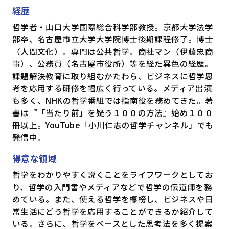
経歴
哲学者・山口大学国際総合科学部教授。京都大学法学
部卒、名古屋市立大学大学院博士後期課程修了。博士
（人間文化）。専門は公共哲学。商社マン（伊藤忠商
事）、公務員（名古屋市役所）等を経た異色の経歴。
課題解決教育に取り組むかたわら、ビジネスに哲学思
考を応用する研修を幅広く行っている。メディア出演
も多く、NHKの哲学番組では指南役を務めてきた。著
書は『「当たり前」を疑う１００の方法』始め１００
冊以上。YouTube「小川仁志の哲学チャンネル」でも
発信中。
得意な領域
哲学をわかりやすく説くことをライフワークとしてお
り、哲学の入門書やメディアなどで哲学の伝道師を務
めている。また、使える哲学を標榜し、ビジネスや日
常生活にどう哲学を応用することができるか紹介して
いる。さらに、哲学をベースとした思考法を多く提案