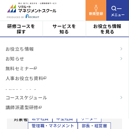
新規登録
メニュー
研修コースを
サービスを
お役立ち情報
探す
知る
を見る
リクルートマネジメントスクールTOP
研修コース
対象者
はじめての方へ
お役立ち情報
を探す
ビジネスに活かす哲学的思考（課題発見
ビジネススキル
サービスの特長
お知らせ
編）(207)
階層・役割
からコースを探す
テーマ別
ご利用の流れ
無料セミナー
3時間コース
よくあるご質問
人事お役立ち資料
ビジネスに活かす哲学的思考
テーマ
からコースを探す
人気ランキング
（課題発見編）(207)
コーススケジュール
本質的な「課題発見」を導く哲学的な問いの立
日程・開催形式
からコースを探す
講師派遣型研修
て方
若手社員
中堅社員
リーダー
対象者
その他
からコースを探す
管理職・マネジメント
部長・経営層