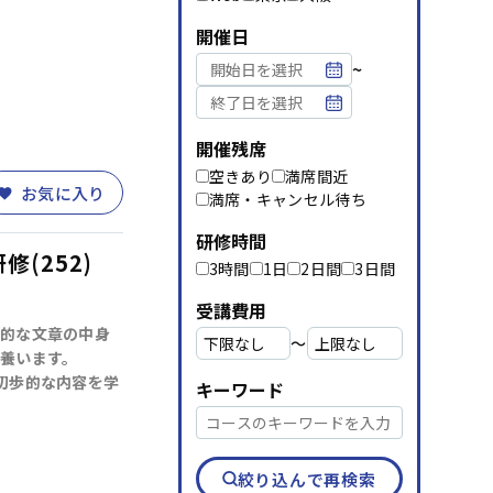
資料請求
メルマガ登録
開催日
~
開催残席
空きあり
満席間近
お気に入り
満席・キャンセル待ち
研修時間
(252)
3時間
1日
2日間
3日間
受講費用
的な文章の中身
〜
養います。
初歩的な内容を学
キーワード
絞り込んで再検索