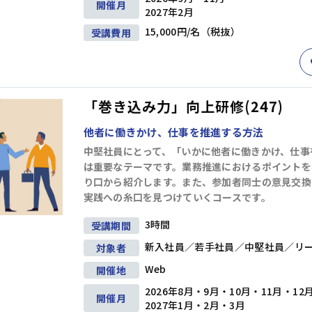
開催月
プレゼンテーション
(17)
ファシリテーション・会議運営
(4)
交渉・調
2027年2月
15,000円/名（税抜）
受講費用
クトマネジメント
(12)
ビジネス文書・資料作成
(12)
ITリテラシー（
ルス・ハラスメント防止
(8)
英語
(5)
リベラルアーツ・教養
(11)
「巻き込み力」向上研修(247)
条件を追加する
他者に働きかけ、仕事を推進する方法
中堅社員にとって、「いかに他者に働きかけ、仕事
は重要なテーマです。業務推進におけるポイントを
り口から紹介します。また、参加者同士の意見交換
実践への糸口を見つけていくコースです。
3時間
受講期間
新入社員／若手社員／中堅社員／リ
対象者
Web
開催地
2026年8月・9月・10月・11月・12
開催月
2027年1月・2月・3月