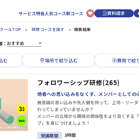
資料請求
サービス特長
人気コース
新コース
クールTOP
研修コースを探す
検索結果
順：
選択型研修
日程から選ぶ
初めてのお客様へ
講師・トレーナーについて
新入社員
リクルートマネジメントスクールについて
3時間コースについて
アセスメント研修
カレンダーから研修を選ぶ
込む
場所で絞り込む
費用で絞
階層別研修
ビジネスマナー研修
研修申し込みの流れ
オンライン研修
ビジネススキル研修
上司・OJTリーダー向け研修
ビジネススキル研修
研修効果UPのコツ
講師派遣
新入社員研修
開催形式から選ぶ
フォロワーシップ研修(265)
よくあるご質問
リクルートマネジメントソリューションズについて
オンライン開催
会場開催
他者への思い込みをなくす、メンバーとしての
若手社員
経営管理
組織運営
目標管理
人材育成
無意識の思い込みや先入観を持って、上司・リーダ
わってしまっていませんか？
階層別研修
キャリアデザイン研修
メンバーの立場から職場の関係性をより良くする「
ビジネススキル研修
プ」を身につけましょう！
情報収集・分析
段取り・計画
業務改善
論理思考
3時間
受講期間
中堅社員