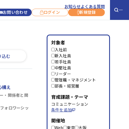
お知らせ
よくある質問
お問い合わせ
ログイン
新規登録
お役立ち情報
お知らせ
対象者
入社前
お客さま事例
新コース紹介
新入社員
り込む
若手社員
コラム
コース開催情報
中堅社員
リーダー
コース終了情報
管理職・マネジメント
キャンペーン
部長・経営層
心構え
サービス利用に
ー・関係者と関
育成課題・テーマ
ついて
コミュニケーション
フォロワーシッ
条件を追加
よくあるご質問
お問い合わせ
開催地
Web
東京
大阪