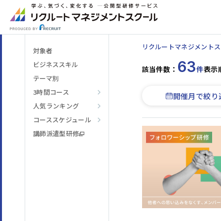
リクルートマネジメントス
対象者
63
ビジネススキル
該当件数：
件
表示
テーマ別
3時間コース
開催月で絞り
人気ランキング
階層・役割
からコースを探す
コーススケジュール
講師派遣型研修
テーマ
からコースを探す
日程・開催形式
からコースを探す
その他
からコースを探す