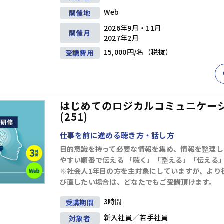
階層別研修
ビジネススキル研修
Web
開催地
2026年9月・11月
開催月
2027年2月
キャリアデザイン
15,000円/名（税抜）
ダイバーシティ＆インクルージョン
受講費用
はじめてのロジカルコミュニケー
営業・サービス
人事・労務
(251)
仕事を前に進める聴き方・話し方
目的意識を持って必要な情報を集め、情報を整理し
やすい順番で伝える 「聴く」「整える」「伝える
※社会人1年目の方を主対象にしていますが、より
び直したい場合は、どなたでもご受講頂けます。
3時間
受講期間
新入社員／若手社員
対象者