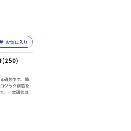
お気に入り
250)
る研修です。情
ロジック構造を
す。※本研修は