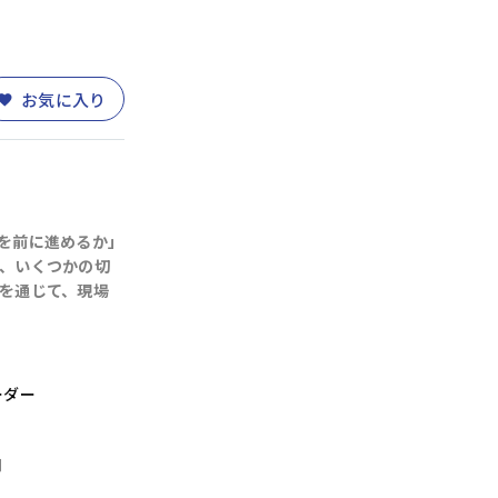
整
(11)
部下育成・コーチング
(17)
お気に入り
PC・DX)
(14)
財務・会計
(5)
を前に進めるか」
、いくつかの切
を通じて、現場
ーダー
月