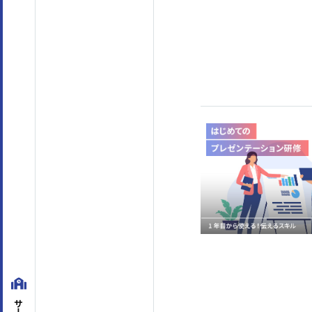
テーマ
階層別マインドセット・知識
(45)
アセスメント
マネジメントスキル
経営管理
(8)
組織運営
(45)
目標管理
(7)
人材
対課題スキル
論理思考
(26)
問題解決
(30)
企画・発想
(18)
対人スキル