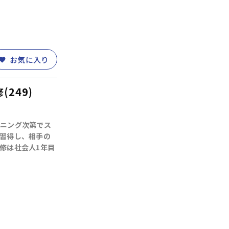
お気に入り
249)
ニング次第でス
)
営業・サービス
(30)
人事・労務
(11)
習得し、相手の
修は社会人1年目
業務改善
(10)