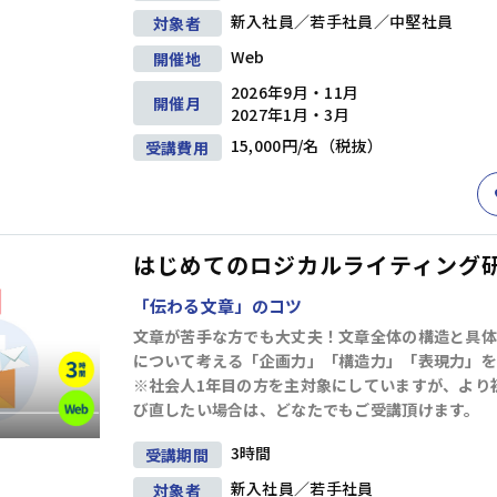
問題解決
企画・発想
戦略
新入社員／若手社員／中堅社員
対象者
階層別研修
キャリアデザイン研修
Web
開催地
ビジネススキル研修
アセスメント研修
2026年9月・11月
開催月
2027年1月・3月
ビジネスマナー
セルフマネジメント
15,000円/名（税抜）
リーダー
受講費用
リーダーシップ
コミュニケーション
交渉・調整
部下育成・コーチング
プレゼンテーション
階層別研修
キャリアデザイン研修
ファシリテーション・会議運営
ビジネススキル研修
アセスメント研修
はじめてのロジカルライティング研修
管理職・マネジャー
「伝わる文章」のコツ
生産性向上・タイムマネジメント
文章が苦手な方でも大丈夫！文章全体の構造と具体
プロジェクトマネジメント
ビジネス文書・資料作成
階層別研修
キャリアデザイン研修
について考える「企画力」「構造力」「表現力」を
ITリテラシー（PC・DX)
財務・会計
※社会人1年目の方を主対象にしていますが、より
ビジネススキル研修
アセスメント研修
び直したい場合は、どなたでもご受講頂けます。
コンプライアンス・リスク管理
メンタルヘルス・ハラスメント防止
英語
3時間
受講期間
部長・経営層
リベラルアーツ・教養
新入社員／若手社員
対象者