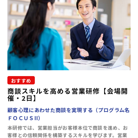
はじめての方へ
サービスの特長
お役立ち情報
お知らせ
よくあるご質問
お問い合わせ
資料請求
メルマガ登録
おすすめ
商談スキルを高める営業研修【会場開
開催間近
満席間近
催・2日】
顧客心理にあわせた商談を実現する（プログラム名
管理者ログイン
ＦＯＣＵＳII）
本研修では、営業担当がお客様本位で商談を進め、お
受講者ログイン
客様との信頼関係を構築するスキルを学びます。営業