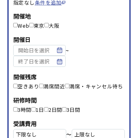
指定なし
条件を追加
開催地
Web
東京
大阪
開催日
~
開催残席
空きあり
満席間近
満席・キャンセル待ち
研修時間
3時間
1日
2日間
3日間
受講費用
〜