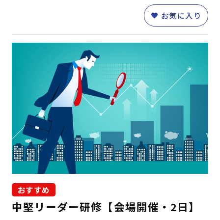
階層別マインドセット・知識
(45)
アセスメント研修
(1)
お気に入り
キャリアデザイン
(8)
ダイバーシティ＆インクルージョン
(5)
営業・サービス
(30)
人事・労務
(11)
マネジメントスキル
経営管理
(8)
組織運営
(45)
目標管理
(7)
人材育成
(19)
対課題スキル
論理思考
(26)
問題解決
(30)
企画・発想
(18)
情報収集・分析
(24)
戦略
(9)
マーケティング
(6)
段取り・計画
(6)
業務改善
(10)
おすすめ
対人スキル
中堅リーダー研修【会場開催・2日】
ビジネスマナー
(4)