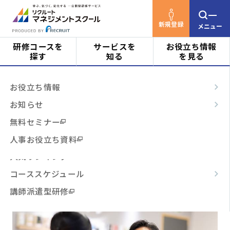
新規登録
メニュー
研修コースを
サービスを
お役立ち情報
探す
知る
を見る
リクルートマネジメントスクールTOP
研修コース
対象者
はじめての方へ
お役立ち情報
を探す
検索結果
ビジネススキル
サービスの特長
お知らせ
127
階層・役割
からコースを探す
テーマ別
ご利用の流れ
無料セミナー
該当件数：
件
表示順：
3時間コース
よくあるご質問
人事お役立ち資料
テーマ
からコースを探す
開催月で絞り込む
場所で絞り込む
人気ランキング
コーススケジュール
費用で絞り込む
日程・開催形式
からコースを探す
講師派遣型研修
その他
からコースを探す