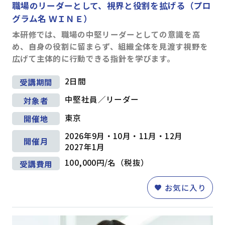
職場のリーダーとして、視界と役割を拡げる（プロ
コミュニケーション
(63)
グラム名 ＷＩＮＥ）
プレゼンテーション
(17)
ファシリテーション・会議運営
(4)
本研修では、職場の中堅リーダーとしての意識を高
交渉・調整
(11)
め、自身の役割に留まらず、組織全体を見渡す視野を
広げて主体的に行動できる指針を学びます。
部下育成・コーチング
(17)
セルフマネジメント
(36)
2日間
受講期間
リーダーシップ
(23)
中堅社員／リーダー
対象者
専門知識・スキル
東京
開催地
生産性向上・タイムマネジメント
(17)
2026年9月・10月・11月・12月
プロジェクトマネジメント
(12)
開催月
2027年1月
ビジネス文書・資料作成
(12)
100,000円/名（税抜）
ITリテラシー（PC・DX)
(14)
受講費用
財務・会計
(5)
お気に入り
コンプライアンス・リスク管理
(3)
メンタルヘルス・ハラスメント防止
(8)
英語
(5)
リベラルアーツ・教養
(11)