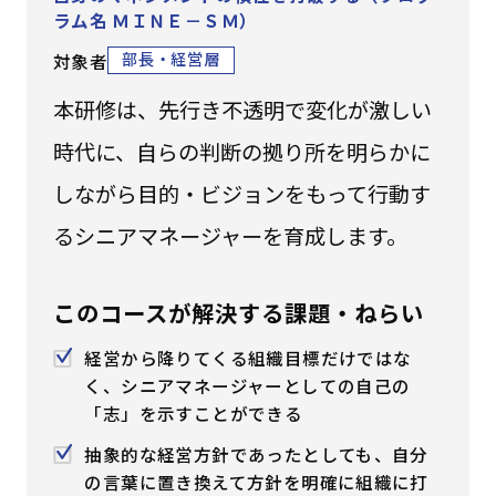
ラム名 ＭＩＮＥ－ＳＭ）
はじめての方へ
部長・経営層
対象者
サービスの特長
本研修は、先行き不透明で変化が激しい
時代に、自らの判断の拠り所を明らかに
しながら目的・ビジョンをもって行動す
お役立ち情報
お知らせ
よくあるご質問
るシニアマネージャーを育成します。
お問い合わせ
資料請求
メルマガ登録
このコースが解決する課題・ねらい
開催間近
満席間近
経営から降りてくる組織目標だけではな
く、シニアマネージャーとしての自己の
管理者ログイン
「志」を示すことができる
抽象的な経営方針であったとしても、自分
受講者ログイン
の言葉に置き換えて方針を明確に組織に打