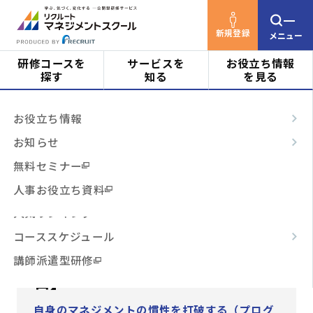
新規登録
メニュー
研修コースを
サービスを
お役立ち情報
探す
知る
を見る
リクルートマネジメントスクールTOP
研修コース
対象者
はじめての方へ
お役立ち情報
を探す
【事業部長／部長限定】シニアマネージャ
ビジネススキル
サービスの特長
お知らせ
ー研修＜マネジメント革新＞【オンライン開催・2
階層・役割
日】
からコースを探す
テーマ別
ご利用の流れ
無料セミナー
3時間コース
よくあるご質問
人事お役立ち資料
テーマ
【事業部長／部長限定】シニア
からコースを探す
人気ランキング
マネージャー研修＜マネジメン
コーススケジュール
日程・開催形式
からコースを探す
ト革新＞【オンライン開催・2
講師派遣型研修
日】
その他
からコースを探す
自身のマネジメントの慣性を打破する（プログ