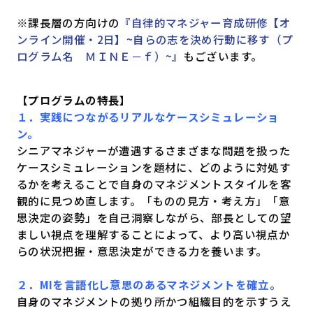
※課長層の方向けの
『自律的マネジャー育成研修【オ
ンライン開催・2日】~自らの志を決め行動に移す（プ
ログラム名 ＭＩＮＥ－ｆ）~』
もございます。
【プログラムの特長】
１．実践につながるリアルなケースシミュレーショ
ン。
シニアマネジャーが遭遇するさまざまな問題を扱った
ケースシミュレーションを題材に、どのように対処す
るかを考えることで自身のマネジメントスタイルを客
観的に見つめ直します。「ものの見方・考え方」「意
思決定の姿勢」を自己洞察しながら、部長としての望
ましい視点を理解することによって、より高い視点か
らの状況把握・意思決定ができる力を養います。
２．MIを言語化し意思のあるマネジメントを確立。
自身のマネジメントの拠り所かつ組織目的を示すうえ